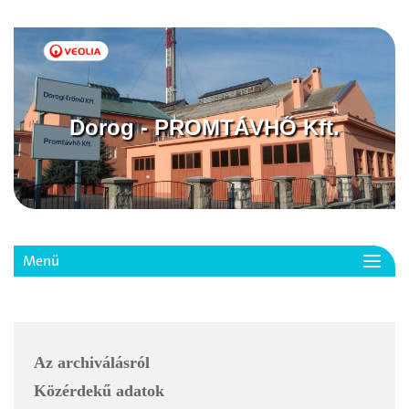
Dorog - PROMTÁVHŐ Kft.
Menü
Toggl
navig
Az archiválásról
Közérdekű adatok