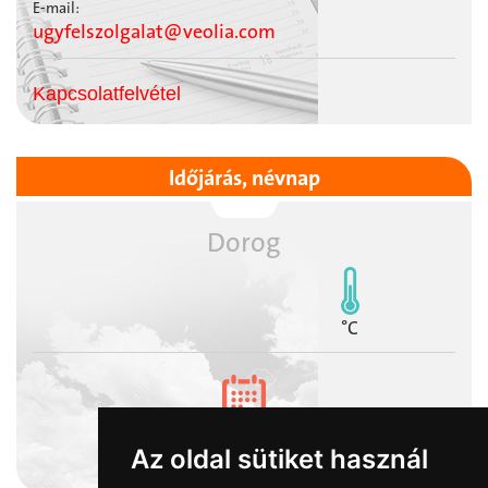
E-mail:
ugyfelszolgalat@veolia.com
Kapcsolatfelvétel
Időjárás, névnap
Dorog
°C
2026-08-08
Az oldal sütiket használ
László napja