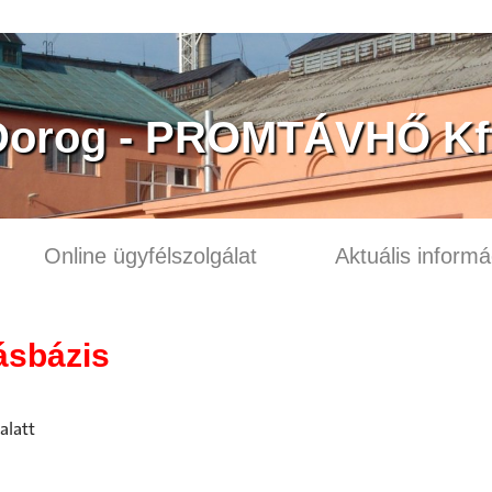
Dorog - PROMTÁVHŐ Kft
Online ügyfélszolgálat
Aktuális informá
ásbázis
 alatt