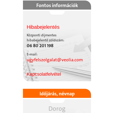
Fontos információk
Hibabejelentés
Központi díjmentes
hibabejelentő zöldszám:
06 80 201 198
E-mail:
ugyfelszolgalat@veolia.com
Kapcsolatfelvétel
Időjárás, névnap
Dorog