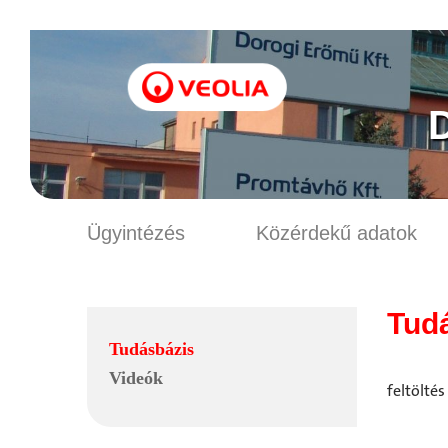
Ügyintézés
Közérdekű adatok
Tud
Tudásbázis
Videók
feltöltés