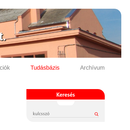
.
ciók
Tudásbázis
Archívum
Keresés