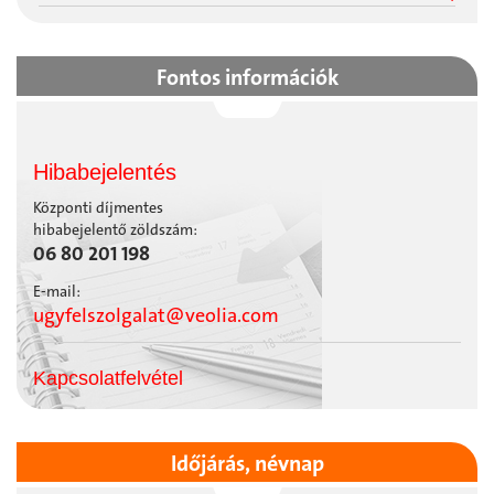
Fontos információk
Hibabejelentés
Központi díjmentes
hibabejelentő zöldszám:
06 80 201 198
E-mail:
ugyfelszolgalat@veolia.com
Kapcsolatfelvétel
Időjárás, névnap