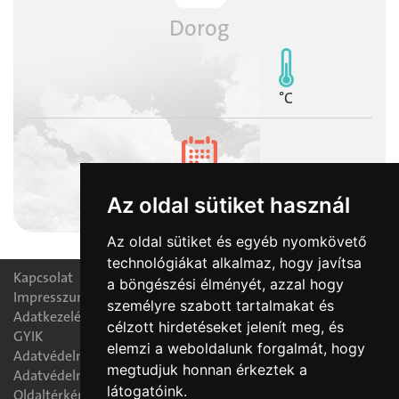
Dorog
°C
2026-08-08
Az oldal sütiket használ
László napja
Az oldal sütiket és egyéb nyomkövető
technológiákat alkalmaz, hogy javítsa
Kapcsolat
a böngészési élményét, azzal hogy
Impresszum
személyre szabott tartalmakat és
Adatkezelési nyilatkozat
célzott hirdetéseket jelenít meg, és
GYIK
elemzi a weboldalunk forgalmát, hogy
Adatvédelmi tájékoztató
megtudjuk honnan érkeztek a
Adatvédelmi tisztségviselő
látogatóink.
Oldaltérkép