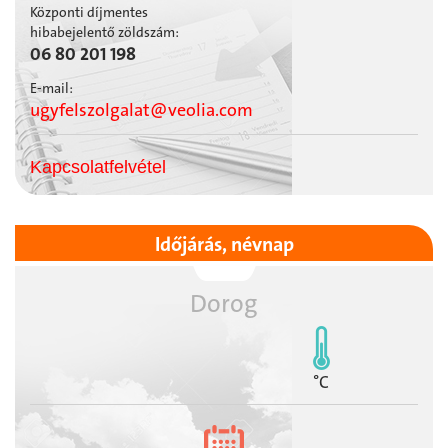
Központi díjmentes
hibabejelentő zöldszám:
06 80 201 198
E-mail:
ugyfelszolgalat@veolia.com
Kapcsolatfelvétel
Időjárás, névnap
Dorog
°C