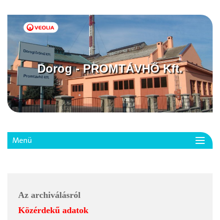
Dorog - PROMTÁVHŐ Kft.
Menü
Toggl
navig
Az archiválásról
Közérdekű adatok