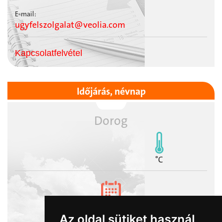
E-mail:
ugyfelszolgalat@veolia.com
Kapcsolatfelvétel
Időjárás, névnap
Dorog
°C
2026-08-09
Az oldal sütiket használ
Emőd napja