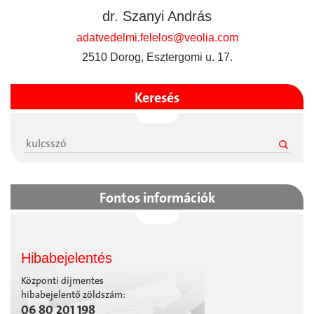
dr. Szanyi András
adatvedelmi.felelos@veolia.com
2510 Dorog, Esztergomi u. 17.
Keresés
Fontos információk
Hibabejelentés
Központi díjmentes
hibabejelentő zöldszám:
06 80 201 198