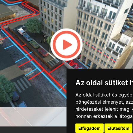
Az oldal sütiket 
Az oldal sütiket és egyé
böngészési élményét, azz
hirdetéseket jelenít meg
honnan érkeztek a látoga
Elfogadom
Elutasítom