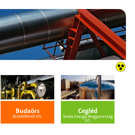
Budaörs
Cegléd
BUDAÖRSHŐ Kft.
Veolia Energia Magyarország
Zrt.