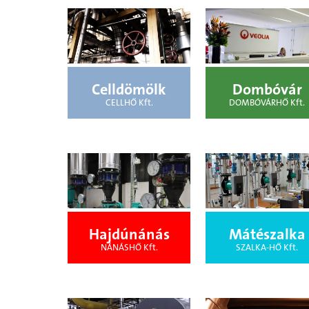
Celldömölk
Dombóvár
CELLHŐ Kft.
DOMBÓVÁRHŐ Kft.
Hajdúnánás
Mátészalka
NÁNÁSHŐ Kft.
SZALKA-HŐ Kft.