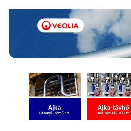
Ajka
Ajka-távhő
Bakonyi Erőmű Zrt.
BAKONY-TÁVHŐ Kft.