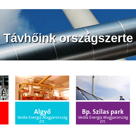
Távhőink országszerte
Algyő
Bp. Szilas park
Veolia Energia Magyarország
Veolia Energia Magyarország
Zrt.
Zrt.