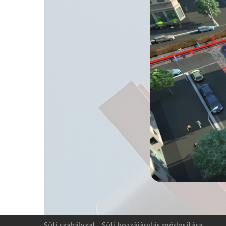
Süti szabályzat
Süti hozzájárulás módosítása