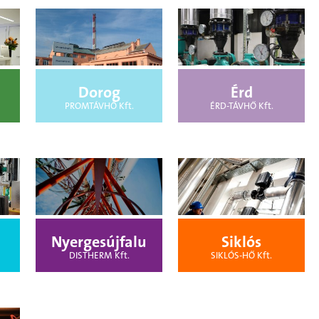
Dorog
Érd
PROMTÁVHŐ Kft.
ÉRD-TÁVHŐ Kft.
Nyergesújfalu
Siklós
DISTHERM Kft.
SIKLÓS-HŐ Kft.