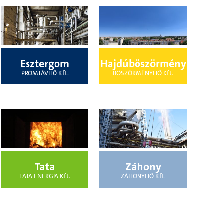
Esztergom
Hajdúböszörmény
PROMTÁVHŐ Kft.
BÖSZÖRMÉNYHŐ Kft.
Tata
Záhony
TATA ENERGIA Kft.
ZÁHONYHŐ Kft.