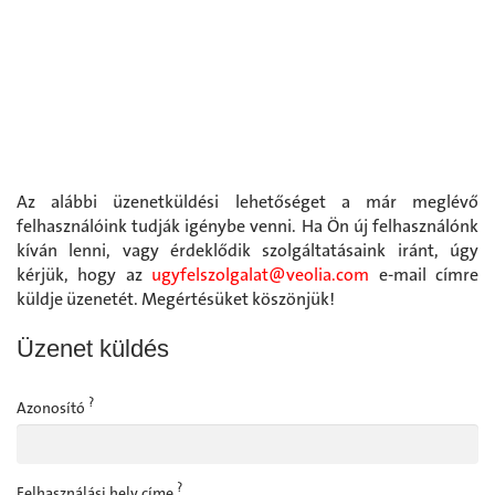
Az alábbi üzenetküldési lehetőséget a már meglévő
felhasználóink tudják igénybe venni. Ha Ön új felhasználónk
kíván lenni, vagy érdeklődik szolgáltatásaink iránt, úgy
kérjük, hogy az
ugyfelszolgalat@veolia.com
e-mail címre
küldje üzenetét. Megértésüket köszönjük!
Üzenet küldés
?
Azonosító
?
Felhasználási hely címe