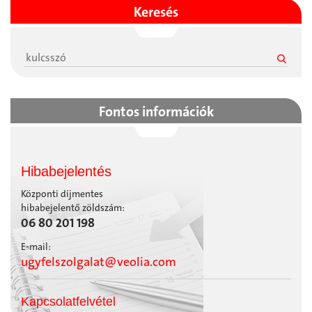
Keresés
Fontos információk
Hibabejelentés
Központi díjmentes
hibabejelentő zöldszám:
06 80 201 198
E-mail:
ugyfelszolgalat@veolia.com
Kapcsolatfelvétel