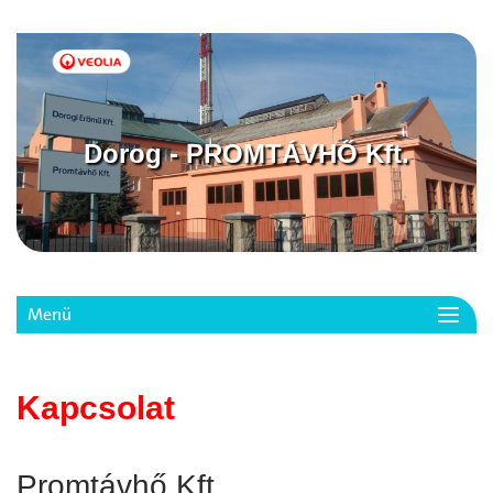
Dorog - PROMTÁVHŐ Kft.
Menü
Toggl
navig
Kapcsolat
Promtávhő Kft.