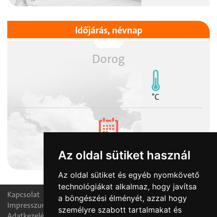
Időjárás, névnap
Dorog
°C
2026-08-06
Az oldal sütiket használ
Berta, Bettina napja
Az oldal sütiket és egyéb nyomkövető
technológiákat alkalmaz, hogy javítsa
Kapcsolat
a böngészési élményét, azzal hogy
Impresszum
személyre szabott tartalmakat és
Adatkezelési nyilatkozat