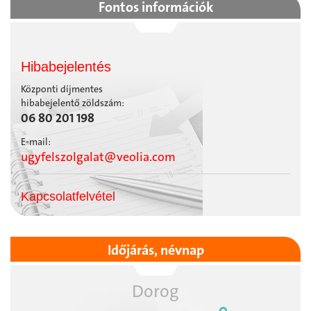
Fontos információk
Hibabejelentés
Központi díjmentes
hibabejelentő zöldszám:
06 80 201 198
E-mail:
ugyfelszolgalat@veolia.com
Kapcsolatfelvétel
Időjárás, névnap
Dorog