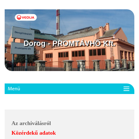
Dorog - PROMTÁVHŐ Kft.
Menü
Toggl
navig
Az archiválásról
Közérdekű adatok