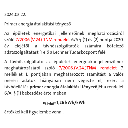
2024.02.22.
Primer energia átalakítási tényező
Az épületek energetikai jellemzőinek meghatározásáról
szóló
7/2006 (V.24) TNM rendelet
6/A § (1) és (2) pontja 2020.
év elejétől a távhőszolgáltatók számára kötelező
adatszolgáltatást ír elő a Lechner Tudásközpont felé.
A távhőszolgáltató az épületek energetikai jellemzőinek
meghatározásáról szóló
7/2006.(V.24.)TNM rendelet
7.
melléklet 1. pontjában meghatározott számítást a valós
mérési adatok hiányában nem végezte el, ezért a
távhőellátás
primer energia átalakítási tényezőjét
a rendelet
6/A. § (1) bekezdése értelmében
e
=1,26 kWh/kWh
távhő
értékkel kell figyelembe venni.