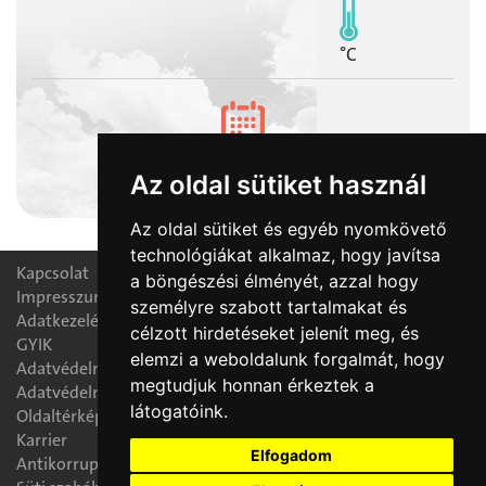
°C
2026-08-07
Az oldal sütiket használ
Ibolya napja
Az oldal sütiket és egyéb nyomkövető
technológiákat alkalmaz, hogy javítsa
Kapcsolat
a böngészési élményét, azzal hogy
Impresszum
személyre szabott tartalmakat és
Adatkezelési nyilatkozat
célzott hirdetéseket jelenít meg, és
GYIK
elemzi a weboldalunk forgalmát, hogy
Adatvédelmi tájékoztató
megtudjuk honnan érkeztek a
Adatvédelmi tisztségviselő
látogatóink.
Oldaltérkép
Karrier
Elfogadom
Antikorrupciós politika