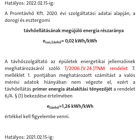
Hatályos: 2022.02.15-ig:
A Promtávhő Kft. 2020. évi szolgáltatási adatai alapján, a
dorogi és esztergomi
távhőellátásának megújúló energia részaránya
e
= 0,02 kWh/kWh
sus,távhő
A távhőszolgáltató az épületek energetikai jellemzőinek
meghatározásáról szóló
7/2006.(V.24.)TNM rendelet
7.
melléklet 1. pontjában meghatározott számítást a valós
mérési adatok hiányában nem végezte el, ezért a
távhőellátás
primer energia átalakítási tényezőjét
a rendelet
6/A. § (1) bekezdése értelmében
e
=1,26 kWh/kWh
távhő
értékkel kell figyelembe venni.
Hatályos: 2021.02.15-ig: