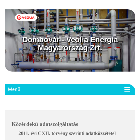
Dombóvár - Veolia Energia
Magyarország Zrt.
Menü
Toggl
navig
Közérdekű adatszolgáltatás
2011. évi CXII. törvény szerinti adatközzététel