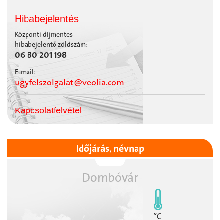
Hibabejelentés
Központi díjmentes
hibabejelentő zöldszám:
06 80 201 198
E-mail:
ugyfelszolgalat@veolia.com
Kapcsolatfelvétel
Időjárás, névnap
Dombóvár
°C