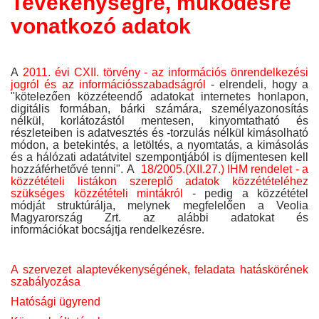
Tevékenységre, működésre
vonatkozó adatok
A
2011. évi CXII. törvény - az információs önrendelkezési
jogról és az információsszabadságról
- elrendeli, hogy a
"kötelezően közzéteendő adatokat internetes honlapon,
digitális formában, bárki számára, személyazonosítás
nélkül, korlátozástól mentesen, kinyomtatható és
részleteiben is adatvesztés és -torzulás nélkül kimásolható
módon, a betekintés, a letöltés, a nyomtatás, a kimásolás
és a hálózati adatátvitel szempontjából is díjmentesen kell
hozzáférhetővé tenni". A
18/2005.(XII.27.) IHM rendelet - a
közzétételi listákon szereplő adatok közzétételéhez
szükséges közzétételi mintákról
- pedig a közzététel
módját struktúrálja, melynek megfelelően a Veolia
Magyarország Zrt. az alábbi adatokat és
információkat bocsájtja rendelkezésre.
A szervezet alaptevékenységének, feladata hatáskörének
szabályozása
Hatósági ügyrend