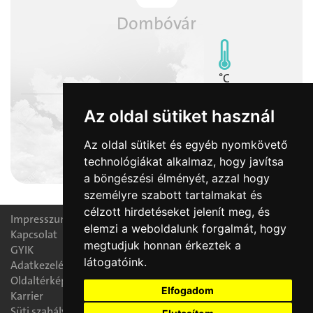
Dombóvár
°C
Az oldal sütiket használ
Az oldal sütiket és egyéb nyomkövető
2026-08-07
technológiákat alkalmaz, hogy javítsa
Ibolya napja
a böngészési élményét, azzal hogy
személyre szabott tartalmakat és
célzott hirdetéseket jelenít meg, és
Impresszum
elemzi a weboldalunk forgalmát, hogy
Kapcsolat
megtudjuk honnan érkeztek a
GYIK
látogatóink.
Adatkezelési nyilatkozat
Oldaltérkép
Elfogadom
Karrier
Süti szabályzat