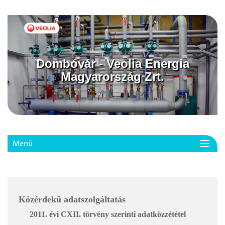
Dombóvár - Veolia Energia
Magyarország Zrt.
Menü
Toggl
navig
Közérdekű adatszolgáltatás
2011. évi CXII. törvény szerinti adatközzététel