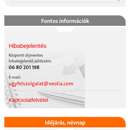
Fontos információk
Hibabejelentés
Központi díjmentes
hibabejelentő zöldszám:
06 80 201 198
E-mail:
ugyfelszolgalat@veolia.com
Kapcsolatfelvétel
Időjárás, névnap