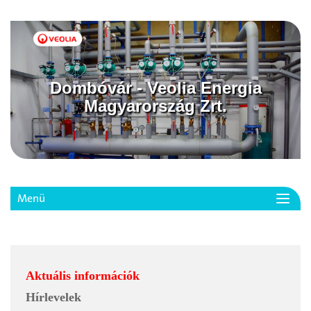
Dombóvár - Veolia Energia
Magyarország Zrt.
Menü
Toggl
navig
Aktuális információk
Hírlevelek