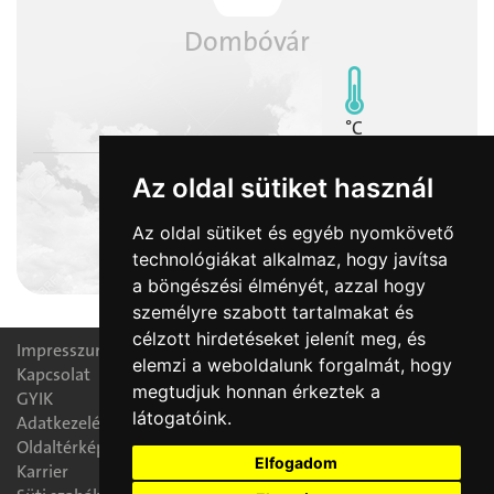
Dombóvár
°C
Az oldal sütiket használ
Az oldal sütiket és egyéb nyomkövető
2026-08-10
technológiákat alkalmaz, hogy javítsa
Lőrinc napja
a böngészési élményét, azzal hogy
személyre szabott tartalmakat és
célzott hirdetéseket jelenít meg, és
Impresszum
elemzi a weboldalunk forgalmát, hogy
Kapcsolat
megtudjuk honnan érkeztek a
GYIK
látogatóink.
Adatkezelési nyilatkozat
Oldaltérkép
Elfogadom
Karrier