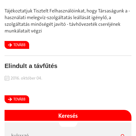
Tájékoztatjuk Tisztelt Felhasználóinkat, hogy Társaságunk a -
használati melegvíz-szolgáltatás leállását igénylő, a
szolgáltatás minőségét javító - távhővezeték cseréjének
munkálatait végzi
TOVÁBB
Elindult a távfűtés
2016. október 04.
TOVÁBB
Keresés