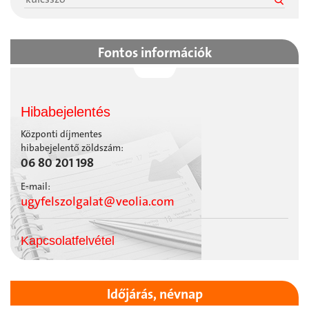
Fontos információk
Hibabejelentés
Központi díjmentes
hibabejelentő zöldszám:
06 80 201 198
E-mail:
ugyfelszolgalat@veolia.com
Kapcsolatfelvétel
Időjárás, névnap