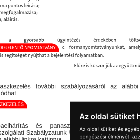
ma pontos leírása;
 megfogalmazása;
 aláírás.
k, a gyorsabb ügyintézés érdekében töl
c. formanyomtatványunkat, ame
ZBEJELENTŐ NYOMTATVÁNY
is segítséget nyújthat a bejelentési folyamatban.
Előre is köszönjük az együttm
aszkezelés további szabályozásáról az alábbi 
zódhat
ZKEZELÉS
Az oldal sütiket 
aelhárítás és panaszkezelés eljárási rend
Az oldal sütiket és egyé
szolgálati Szabályzatunk 5.2. és 5.4. pontjában talá
böngészési élményét, azz
alábbi linkre kattintva.