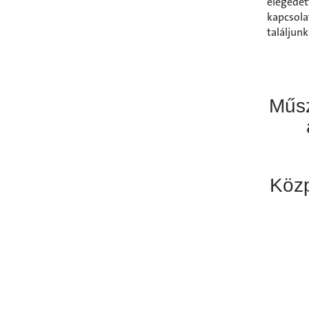
elégede
kapcsol
találjunk
Műsz
Közp