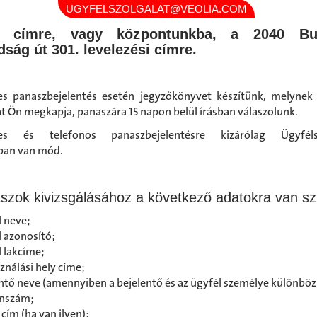
UGYFELSZOLGALAT@VEOLIA.COM
l címre, vagy központunkba, a 2040 Bu
ság út 301. levelezési címre.
s panaszbejelentés esetén jegyzőkönyvet készítünk, melynek
t Ön megkapja, panaszára 15 napon belül írásban válaszolunk.
es és telefonos panaszbejelentésre kizárólag Ügyfélsz
ban van mód.
szok kivizsgálásához a következő adatokra van s
 neve;
 azonosító;
 lakcíme;
ználási hely címe;
ntő neve (amennyiben a bejelentő és az ügyfél személye különbözi
onszám;
 cím (ha van ilyen);