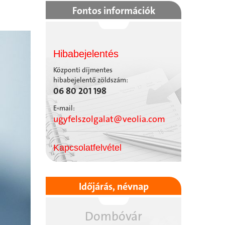
Fontos információk
Hibabejelentés
Központi díjmentes
hibabejelentő zöldszám:
06 80 201 198
E-mail:
ugyfelszolgalat@veolia.com
Kapcsolatfelvétel
Időjárás, névnap
Dombóvár