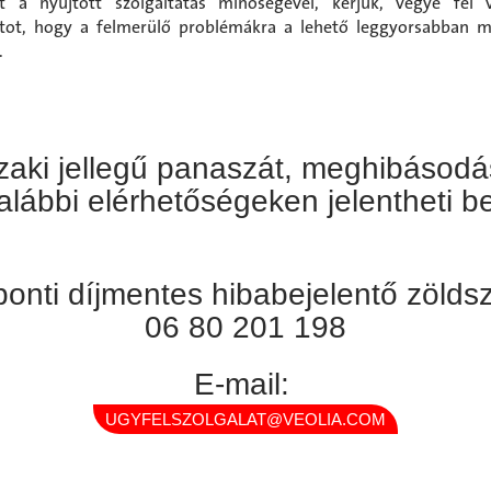
tt a nyújtott szolgáltatás minőségével, kérjük, vegye fel 
atot, hogy a felmerülő problémákra a lehető leggyorsabban m
.
aki jellegű panaszát, meghibásodá
alábbi elérhetőségeken jelentheti b
onti díjmentes hibabejelentő zöld
06 80 201 198
E-mail:
UGYFELSZOLGALAT@VEOLIA.COM