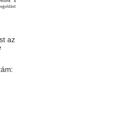
velünk a
egoldást
st az
e
szám: