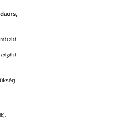
daörs,
 másolati
olgálati
zükség
k);