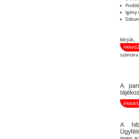
Problé
Igény
Dátum,
Kérjü
PANAS
számára 
A pan
tájéko
PANAS
A hib
Ügyfél
meg az 