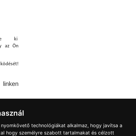
tse ki
ly az Ön
űködését!
linken
használ
jét az
b nyomkövető technológiákat alkalmaz, hogy javítsa a
lhatjál
al hogy személyre szabott tartalmakat és célzott