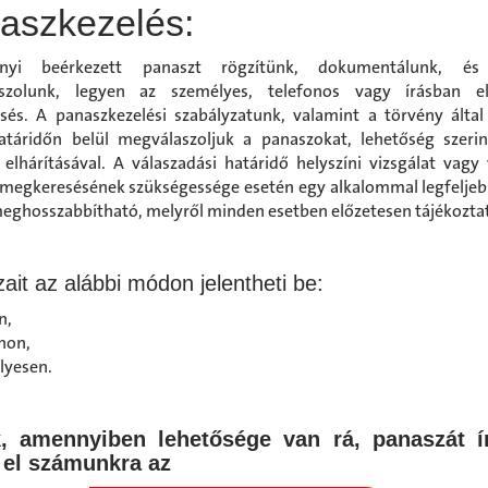
aszkezelés:
nyi beérkezett panaszt rögzítünk, dokumentálunk, és
szolunk, legyen az személyes, telefonos vagy írásban elj
és. A panaszkezelési szabályzatunk, valamint a törvény által 
táridőn belül megválaszoljuk a panaszokat, lehetőség szeri
 elhárításával. A válaszadási határidő helyszíni vizsgálat vagy
megkeresésének szükségessége esetén egy alkalommal legfeljeb
eghosszabbítható, melyről minden esetben előzetesen tájékoztat
ait az alábbi módon jelentheti be:
n,
non,
lyesen.
k, amennyiben lehetősége van rá, panaszát í
e el számunkra az