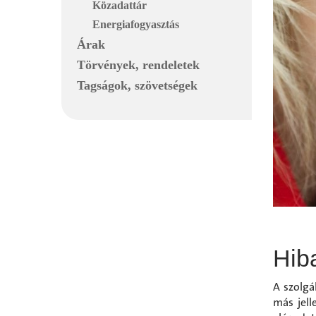
Közadattár
Energiafogyasztás
Árak
Törvények, rendeletek
Tagságok, szövetségek
Hib
A szolgá
más jell