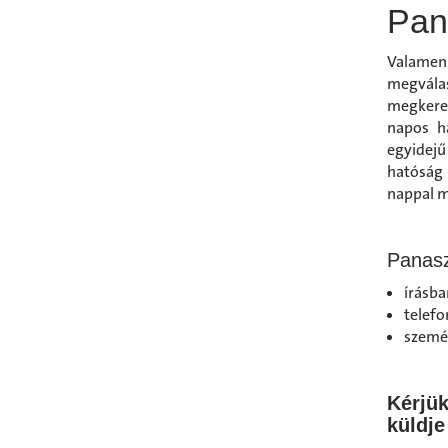
Pan
Valamen
megvála
megkeres
napos ha
egyidejű
hatóság 
nappal m
Panasz
írásba
telefo
szemé
Kérjü
küldj