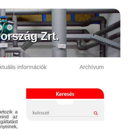
ország Zrt.
ktuális információk
Archívum
Keresés
rtozik a
mind az
gáltatást
nyeinek,