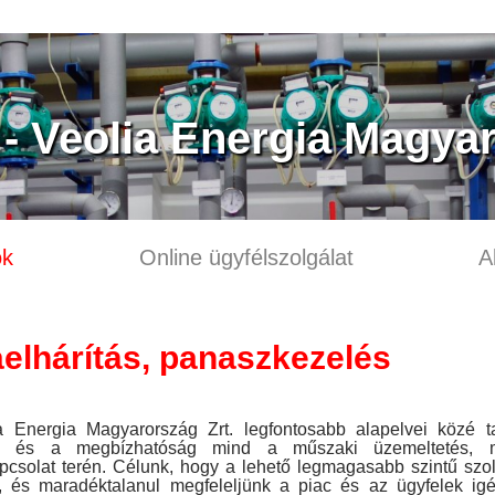
 Veolia Energia Magyar
ok
Online ügyfélszolgálat
A
elhárítás, panaszkezelés
a Energia Magyarország Zrt. legfontosabb alapelvei közé ta
g és a megbízhatóság mind a műszaki üzemeltetés, 
pcsolat terén. Célunk, hogy a lehető legmagasabb szintű szol
k, és maradéktalanul megfeleljünk a piac és az ügyfelek igé