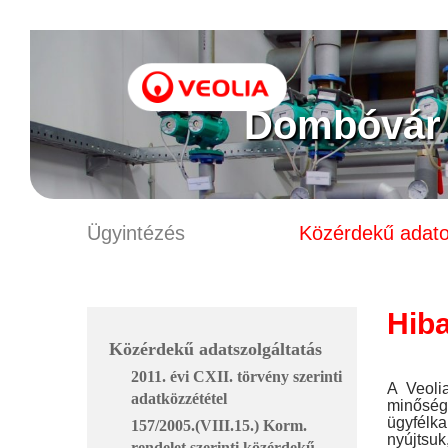
Dombóvár -
Ügyintézés
Közérdekű adat
Hiba
Közérdekű adatszolgáltatás
2011. évi CXII. törvény szerinti
A Veoli
adatközzététel
minősé
ügyfélka
157/2005.(VIII.15.) Korm.
nyújtsu
rendelet szerinti közérdekű