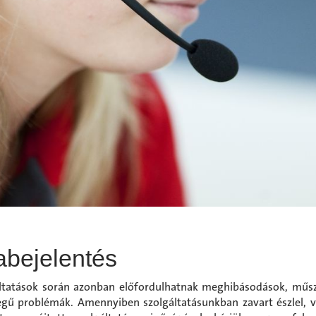
abejelentés
ltatások során azonban előfordulhatnak meghibásodások, műs
egű problémák. Amennyiben szolgáltatásunkban zavart észlel,