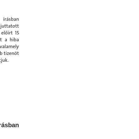
 írásban
uttatott
előírt 15
nt a hiba
 valamely
b tizenöt
juk.
rásban