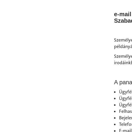
e-mai
Szabad
Személye
példányá
Személy
irodáink
A pana
Ügyfél
Ügyfél
Ügyfél
Felhas
Bejele
Telef
E-mail