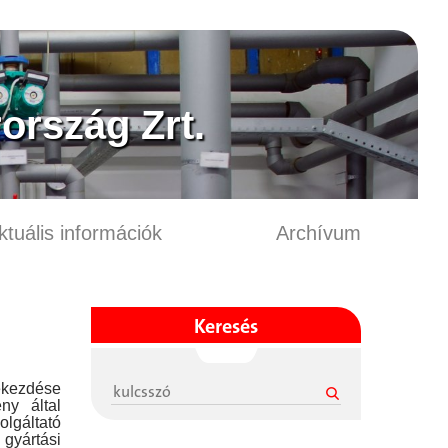
ország Zrt.
ktuális információk
Archívum
Keresés
kezdése
ny által
lgáltató
gyártási