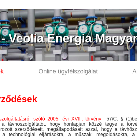
 Veolia Energia Magyar
ok
Online ügyfélszolgálat
A
rződések
zolgáltatásról szóló 2005. évi XVIII. törvény
57/C. § (1)be
i a távhőszolgáltatót, hogy honlapján közzé tegye a törvé
rozott szerződéseit, megállapodásait azzal, hogy a távhőszo
ti a technológiai eljárásokra, a műszaki megoldásokra, a 