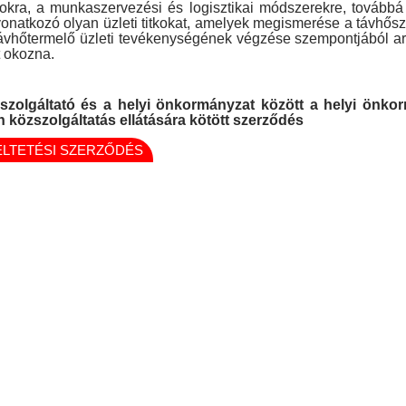
okra, a munkaszervezési és logisztikai módszerekre, tovább
onatkozó olyan üzleti titkokat, amelyek megismerése a távhősz
ávhőtermelő üzleti tevékenységének végzése szempontjából a
 okozna.
szolgáltató és a helyi önkormányzat között a helyi önko
n közszolgáltatás ellátására kötött szerződés
LTETÉSI SZERZŐDÉS