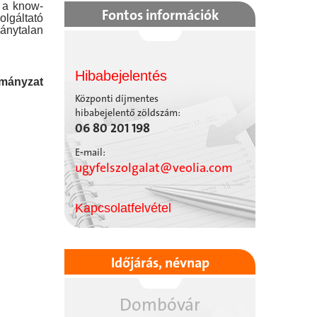
á a know-
Fontos információk
olgáltató
ránytalan
Hibabejelentés
rmányzat
Központi díjmentes
hibabejelentő zöldszám:
06 80 201 198
E-mail:
ugyfelszolgalat@veolia.com
Kapcsolatfelvétel
Időjárás, névnap
Dombóvár