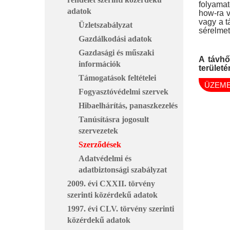
folyamat
adatok
how-ra v
vagy a t
Üzletszabályzat
sérelmet
Gazdálkodási adatok
Gazdasági és műszaki
A távhő
információk
területé
Támogatások feltételei
ÜZEME
Fogyasztóvédelmi szervek
Hibaelhárítás, panaszkezelés
Tanúsításra jogosult
szervezetek
Szerződések
Adatvédelmi és
adatbiztonsági szabályzat
2009. évi CXXII. törvény
szerinti közérdekű adatok
1997. évi CLV. törvény szerinti
közérdekű adatok