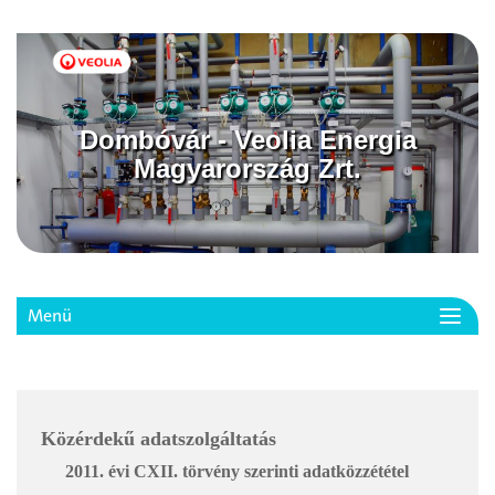
Dombóvár - Veolia Energia
Magyarország Zrt.
Menü
Toggl
navig
Közérdekű adatszolgáltatás
2011. évi CXII. törvény szerinti adatközzététel