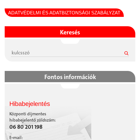
ADATVÉDELMI ÉS ADATBIZTONSÁGI SZABÁLYZAT
Keresés
Fontos információk
Hibabejelentés
Központi díjmentes
hibabejelentő zöldszám:
06 80 201 198
E-mail: