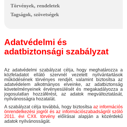
Törvények, rendeletek
Tagságok, szövetségek
Adatvédelmi és
adatbiztonsági szabályzat
Az adatvédelmi szabályzat célja, hogy meghatározza a
közfeladatot ellátó szervnél vezetett nyilvántartások
működésének törvényes rendjét. valamint biztosítsa az
adatvédelem alkotmányos elveinke, az adatbiztonság
követelményeinek érvényesülését és megakadályozza a
jogosulatlan hozzáférést, az adatok megváltoztatását,
nyilvánosságra hozatalát.
A szabályzat célja továbbá, hogy biztosítsa
az információs
önrendelkezési jogról és az információszabadságról szóló
2011. évi CXII. törvény
előírásai alapján a közérdekű
adatok nyilvánosságát.