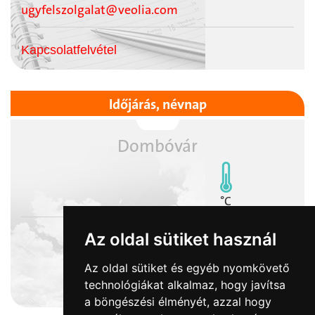
ugyfelszolgalat@veolia.com
Kapcsolatfelvétel
Időjárás, névnap
Dombóvár
°C
Az oldal sütiket használ
Az oldal sütiket és egyéb nyomkövető
2026-08-08
technológiákat alkalmaz, hogy javítsa
László napja
a böngészési élményét, azzal hogy