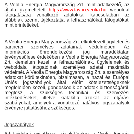
A Veolia Energia Magyarország Zrt. mint adatkezelő, az
általa üzemeltetett
https://www.tavho.veolia.hu
weboldal
látogatására vonatkozó adatokkal kapcsolatban az
alábbiak szerint tájékoztatja a felhasználókat, látogatókat,
mint érintetteket.
A Veolia Energia Magyarország Zrt. elkötelezett ügyfelei és
partnerei személyes adatainak védelmében. Az
információs önrendelkezési jog maradéktalan
érvényesülése érdekében a Veolia Energia Magyarország
Zrt. kiemelten kezeli a felhasználóinak, ügyfeleinek és
weboldala látogatóinak személyes adatai maximális
védelmét. A Veolia Energia Magyarország Zrt. a személyes
adatokat körültekintően, bizalmasan, a hazai és Európai
Uniós jogszabályok által előírt kötelezettségeknek
megfelelően kezeli, gondoskodik az adatok biztonságáról,
megteszi a szükséges technikai és szervezési
intézkedéseket, illetve kialakítja azokat az eljárási
szabályokat, amelyek a vonatkozó hatályos jogszabályok
érvényre juttatásához szükséges.
Jogszabályok
Adatvédelmi nyilatkozat kialakításakor a Veolia Energia