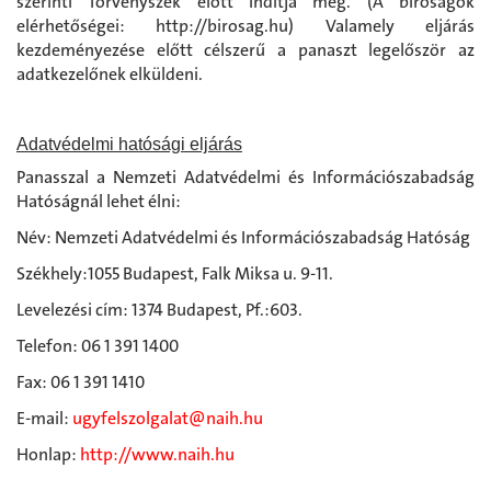
szerinti Törvényszék előtt indítja meg. (A bíróságok
elérhetőségei: http://birosag.hu) Valamely eljárás
kezdeményezése előtt célszerű a panaszt legelőször az
adatkezelőnek elküldeni.
Adatvédelmi hatósági eljárás
Panasszal a Nemzeti Adatvédelmi és Információszabadság
Hatóságnál lehet élni:
Név: Nemzeti Adatvédelmi és Információszabadság Hatóság
Székhely:1055 Budapest, Falk Miksa u. 9-11.
Levelezési cím: 1374 Budapest, Pf.:603.
Telefon: 06 1 391 1400
Fax: 06 1 391 1410
E-mail:
ugyfelszolgalat@naih.hu
Honlap:
http://www.naih.hu