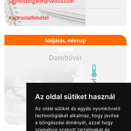
ugyfelszolgalat@veolia.com
Kapcsolatfelvétel
Időjárás, névnap
Dombóvár
°C
Az oldal sütiket használ
Az oldal sütiket és egyéb nyomkövető
2026-08-07
technológiákat alkalmaz, hogy javítsa
Ibolya napja
a böngészési élményét, azzal hogy
személyre szabott tartalmakat és