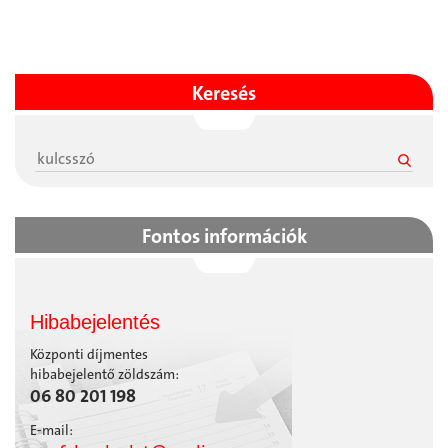
Keresés
Fontos információk
Hibabejelentés
Központi díjmentes
hibabejelentő zöldszám:
06 80 201 198
E-mail: