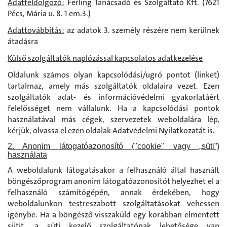
Adatfeldolgozó:
Ferling Tanácsadó és Szolgáltató Kft. (7621
Pécs, Mária u. 8. 1 em.3.)
Adattovábbítás:
az adatok 3. személy részére nem kerülnek
átadásra
Külső szolgáltatók naplózással kapcsolatos adatkezelése
Oldalunk számos olyan kapcsolódási/ugró pontot (linket)
tartalmaz, amely más szolgáltatók oldalaira vezet. Ezen
szolgáltatók adat- és információvédelmi gyakorlatáért
felelősséget nem vállalunk. Ha a kapcsolódási pontok
használatával más cégek, szervezetek weboldalára lép,
kérjük, olvassa el ezen oldalak Adatvédelmi Nyilatkozatát is.
2. Anonim látogatóazonosító ("cookie" vagy „süti”)
használata
A weboldalunk látogatásakor a felhasználó által használt
böngészőprogram anonim látogatóazonosítót helyezhet el a
felhasználó számítógépén, annak érdekében, hogy
weboldalunkon testreszabott szolgáltatásokat vehessen
igénybe. Ha a böngésző visszaküld egy korábban elmentett
sütit, a süti kezelő szolgáltatónak lehetősége van