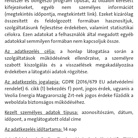
rendszer és böngésző program típusát, az oldalon keresett
kifejezéseket, egyéb nem személyes információt
(megtekintés időpontja, megtekintett link). Ezeket kizárólag
összesített és feldolgozott formában hasznosítjuk,
szolgáltatásunk fejlesztése érdekében, valamint statisztikai
célokra. Ezen adatokat a felhasználók által megadott egyéb
adatokkal semmilyen formában nem kapcsoljuk össze.
Az adatkezelés célja:
a honlap látogatása során a
szolgáltatások működésének ellenőrzése, a személyre
szabott kiszolgálás és a visszaélések megakadályozása
érdekében a látogatói adatok rögzítése.
Az adatkezelés jogalapja:
GDPR (2016/679 EU adatvédelmi
rendelet) 6. cikk (1) bekezdés f) pont, jogos érdek, ugyanis a
Veolia Energia Magyarország Zrt-nek jogos érdeke fűződik a
weboldala biztonságos működéséhez.
Kezelt személyes adatok típusa:
azonosítószám, dátum,
időpont, a meglátogatott oldal címe
Az adatkezelés időtartama:
14 nap