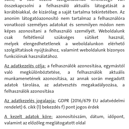
összekapcsolni a felhasználó aktuális látogatását a
korábbiakkal, de kizárólag a saját tartalma tekintetében. Az
anonim látogatóazonosító nem tartalmaz a felhasználóra
vonatkozó személyes adatokat és semmilyen módon nem
képes azonosítani a felhasználó személyét. Weboldalunk
csak feltétlenül szükséges sütiket használ,
melyek elengedhetetlenek a weboldalunkon elérhető
szolgáltatások nyújtásához, valamint weboldalunk bizonyos
funkcióinak használatához.
Az adatkezelés célja:
a felhasználók azonosítása, egymástól
való megkülönböztetése, a felhasználók aktuális
munkamenetének azonosítása, az annak során megadott
adatok tárolása, az adatvesztés megakadályozása, a
felhasználók azonosítása
Az adatkezelés jogalapja:
GDPR (2016/679 EU adatvédelmi
rendelet) 6. cikk (1) bekezdés f) pont jogos érdek
A kezelt adatok köre:
azonosítószám, dátum, időpont,
valamint az előzőleg meglátogatott oldal