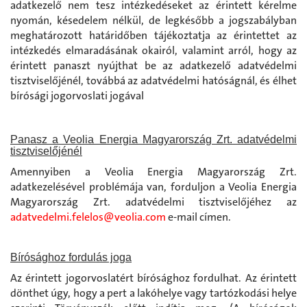
adatkezelő nem tesz intézkedéseket az érintett kérelme
nyomán, késedelem nélkül, de legkésőbb a jogszabályban
meghatározott határidőben tájékoztatja az érintettet az
intézkedés elmaradásának okairól, valamint arról, hogy az
érintett panaszt nyújthat be az adatkezelő adatvédelmi
tisztviselőjénél, továbbá az adatvédelmi hatóságnál, és élhet
bírósági jogorvoslati jogával
Panasz a Veolia Energia Magyarország Zrt. adatvédelmi
tisztviselőjénél
Amennyiben a Veolia Energia Magyarország Zrt.
adatkezelésével problémája van, forduljon a Veolia Energia
Magyarország Zrt. adatvédelmi tisztviselőjéhez az
adatvedelmi.felelos@veolia.com
e-mail címen.
Bírósághoz fordulás joga
Az érintett jogorvoslatért bírósághoz fordulhat. Az érintett
dönthet úgy, hogy a pert a lakóhelye vagy tartózkodási helye