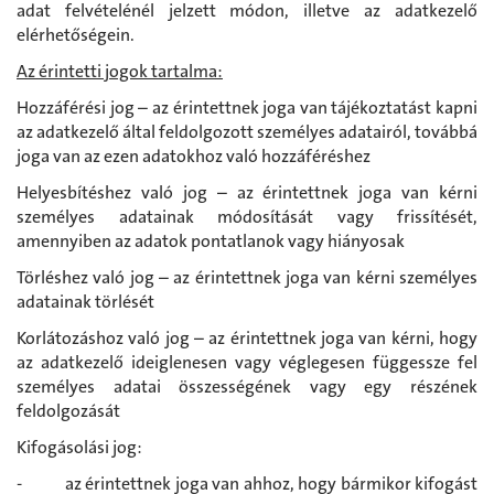
adat felvételénél jelzett módon, illetve az adatkezelő
elérhetőségein.
Az érintetti jogok tartalma:
Hozzáférési jog – az érintettnek joga van tájékoztatást kapni
az adatkezelő által feldolgozott személyes adatairól, továbbá
joga van az ezen adatokhoz való hozzáféréshez
Helyesbítéshez való jog – az érintettnek joga van kérni
személyes adatainak módosítását vagy frissítését,
amennyiben az adatok pontatlanok vagy hiányosak
Törléshez való jog – az érintettnek joga van kérni személyes
adatainak törlését
Korlátozáshoz való jog – az érintettnek joga van kérni, hogy
az adatkezelő ideiglenesen vagy véglegesen függessze fel
személyes adatai összességének vagy egy részének
feldolgozását
Kifogásolási jog:
- az érintettnek joga van ahhoz, hogy bármikor kifogást