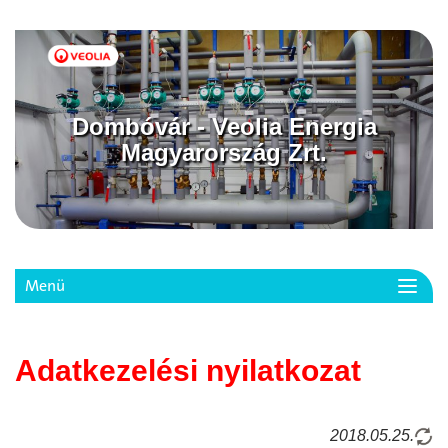
Dombóvár - Veolia Energia
Magyarország Zrt.
Menü
Toggl
navig
Adatkezelési nyilatkozat
2018.05.25.