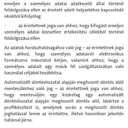
emeljen a személyes adatai adatkezelő által történő
feldolgozása ellen az érintett adott helyzetéhez kapcsolódó
okokból kifolyólag
- az érintettnek joga van ahhoz, hogy kifogást emeljen
személyes adatai közvetlen értékesítési célokból történő
feldolgozása ellen
Az adatok hordozhatóságához való jog – az érintettnek joga
van ahhoz, hogy személyes adatairól elektronikus
formátumú másolatot kérjen, valamint ahhoz, hogy a
személyes adatait egy másik fél szolgáltatásában való
használat céljából továbbítsa.
Automatizált döntéshozatal alapján meghozott döntés alóli
mentesüléshez való jog – az érintettnek joga van ahhoz,
hogy mentesüljön egy kizárólag egy automatizált
döntéshozatal alapján meghozott döntés alól, ideértve a
profilkészítést is, amelynek során a meghozott döntés
joghatással lenne az érintettre, illetve hasonlóan jelentős
hatással járna.