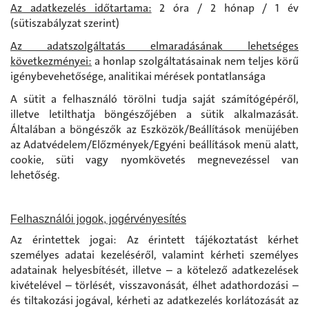
Az adatkezelés időtartama:
2 óra / 2 hónap / 1 év
(sütiszabályzat szerint)
Az adatszolgáltatás elmaradásának lehetséges
következményei:
a honlap szolgáltatásainak nem teljes körű
igénybevehetősége, analitikai mérések pontatlansága
A sütit a felhasználó törölni tudja saját számítógépéről,
illetve letilthatja böngészőjében a sütik alkalmazását.
Általában a böngészők az Eszközök/Beállítások menüjében
az Adatvédelem/Előzmények/Egyéni beállítások menü alatt,
cookie, süti vagy nyomkövetés megnevezéssel van
lehetőség.
Felhasználói jogok, jogérvényesítés
Az érintettek jogai: Az érintett tájékoztatást kérhet
személyes adatai kezeléséről, valamint kérheti személyes
adatainak helyesbítését, illetve – a kötelező adatkezelések
kivételével – törlését, visszavonását, élhet adathordozási –
és tiltakozási jogával, kérheti az adatkezelés korlátozását az