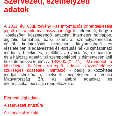
Szervezeti, személyzeti
adatok
A
2011. évi CXII. törvény - az információs önrendelkezési
jogról és az információsszabadságról
- elrendeli, hogy a
"kötelezően közzéteendő adatokat internetes honlapon,
digitális formában, bárki számára, személyazonosítás
nélkül, korlátozástól mentesen, kinyomtatható és
részleteiben is adatvesztés és -torzulás nélkül kimásolható
módon, a betekintés, a letöltés, a nyomtatás, a kimásolás
és a hálózati adatátvitel szempontjából is díjmentesen kell
hozzáférhetővé tenni". A
18/2005.(XII.27.) IHM rendelet - a
közzétételi listákon szereplő adatok közzétételéhez
szükséges közzétételi mintákról
- pedig a közzététel
módját struktúrálja, melynek megfelelően a Veolia
Magyarország Zrt. az alábbi adatokat és
információkat bocsájtja rendelkezésre.
Elérhetőségi adatok
A szervezeti struktúra
A szervezet vezetői