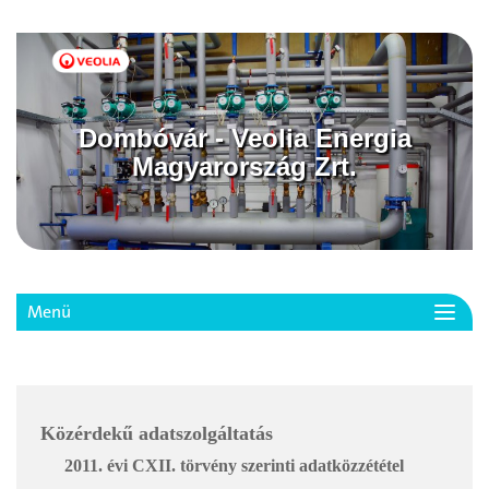
Dombóvár - Veolia Energia
Magyarország Zrt.
Menü
Toggl
navig
Közérdekű adatszolgáltatás
2011. évi CXII. törvény szerinti adatközzététel