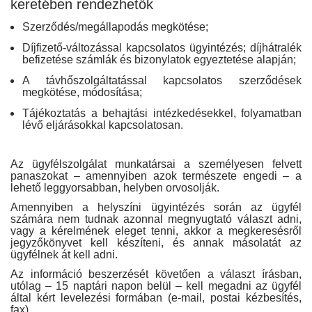
keretében rendezhetők
Szerződés/megállapodás megkötése;
Díjfizető-változással kapcsolatos ügyintézés; díjhátralék
befizetése számlák és bizonylatok egyeztetése alapján;
A távhőszolgáltatással kapcsolatos szerződések
megkötése, módosítása;
Tájékoztatás a behajtási intézkedésekkel, folyamatban
lévő eljárásokkal kapcsolatosan.
Az ügyfélszolgálat munkatársai a személyesen felvett
panaszokat – amennyiben azok természete engedi – a
lehető leggyorsabban, helyben orvosolják.
Amennyiben a helyszíni ügyintézés során az ügyfél
számára nem tudnak azonnal megnyugtató választ adni,
vagy a kérelmének eleget tenni, akkor a megkeresésről
jegyzőkönyvet kell készíteni, és annak másolatát az
ügyfélnek át kell adni.
Az információ beszerzését követően a választ írásban,
utólag – 15 naptári napon belül – kell megadni az ügyfél
által kért levelezési formában (e-mail, postai kézbesítés,
fax).