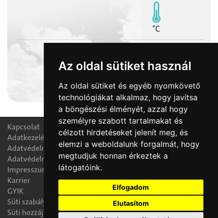
°C
Az oldal sütiket használ
2026-08-10
Az oldal sütiket és egyéb nyomkövető
Lőrinc napja
technológiákat alkalmaz, hogy javítsa
a böngészési élményét, azzal hogy
személyre szabott tartalmakat és
Kapcsolat
célzott hirdetéseket jelenít meg, és
Adatkezelési nyilatkozat
elemzi a weboldalunk forgalmát, hogy
Adatvédelmi tájékoztató
megtudjuk honnan érkeztek a
Adatvédelmi tisztségviselő
látogatóink.
Impresszum
Karrier
Elfogadom
GYIK
Süti szabályzat
Elutasítom
Süti hozzájárulás módosítása