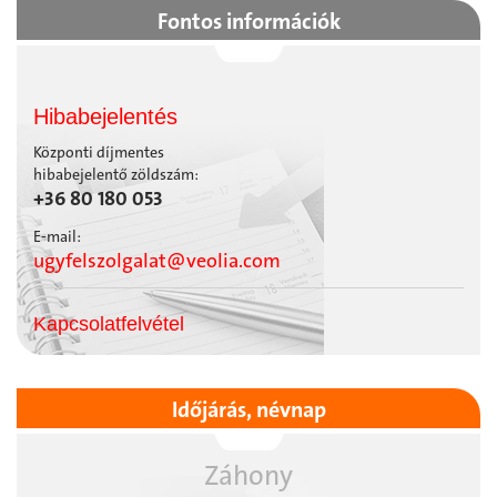
Fontos információk
Hibabejelentés
Központi díjmentes
hibabejelentő zöldszám:
+36 80 180 053
E-mail:
ugyfelszolgalat@veolia.com
Kapcsolatfelvétel
Időjárás, névnap
Záhony