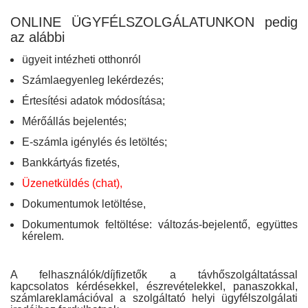
ONLINE ÜGYFÉLSZOLGÁLATUNKON pedig
az alábbi
ügyeit intézheti otthonról
Számlaegyenleg lekérdezés;
Értesítési adatok módosítása;
Mérőállás bejelentés;
E-számla igénylés és letöltés;
Bankkártyás fizetés,
Üzenetküldés (chat),
Dokumentumok letöltése,
Dokumentumok feltöltése: változás-bejelentő, együttes
kérelem.
A felhasználók/díjfizetők a távhőszolgáltatással
kapcsolatos kérdésekkel, észrevételekkel, panaszokkal,
számlareklamációval a szolgáltató helyi ügyfélszolgálati