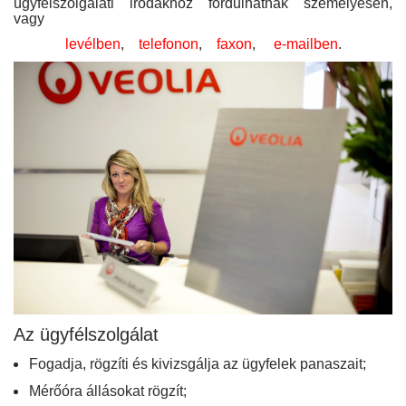
ügyfélszolgálati irodákhoz fordulhatnak személyesen,
vagy
levélben
,
telefonon
,
faxon
,
e-mailben
.
Az ügyfélszolgálat
Fogadja, rögzíti és kivizsgálja az ügyfelek panaszait;
Mérőóra állásokat rögzít;