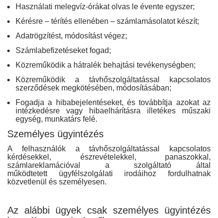
Használati melegvíz-órákat olvas le évente egyszer;
Kérésre – térítés ellenében – számlamásolatot készít;
Adatrögzítést, módosítást végez;
Számlabefizetéseket fogad;
Közreműködik a hátralék behajtási tevékenységben;
Közreműködik a távhőszolgáltatással kapcsolatos
szerződések megkötésében, módosításában;
Fogadja a hibabejelentéseket, és továbbítja azokat az
intézkedésre vagy hibaelhárításra illetékes műszaki
egység, munkatárs felé.
Személyes ügyintézés
A felhasználók a távhőszolgáltatással kapcsolatos
kérdésekkel, észrevételekkel, panaszokkal,
számlareklamációval a szolgáltató által
működtetett ügyfélszolgálati irodáihoz fordulhatnak
közvetlenül és személyesen.
Az alábbi ügyek csak személyes ügyintézés