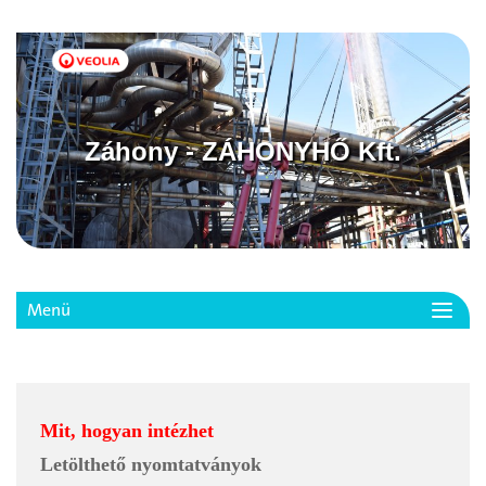
Záhony - ZÁHONYHŐ Kft.
Menü
Toggl
navig
Mit, hogyan intézhet
Letölthető nyomtatványok