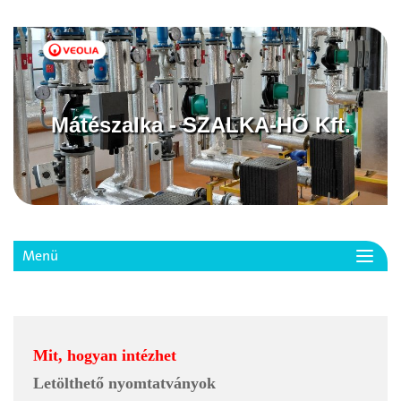
Mátészalka - SZALKA-HŐ Kft.
Menü
Toggl
navig
Mit, hogyan intézhet
Letölthető nyomtatványok