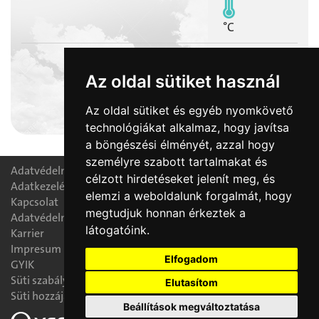
°C
Az oldal sütiket használ
2026-08-09
Az oldal sütiket és egyéb nyomkövető
Emőd napja
technológiákat alkalmaz, hogy javítsa
a böngészési élményét, azzal hogy
személyre szabott tartalmakat és
Adatvédelmi tisztségviselő
célzott hirdetéseket jelenít meg, és
Adatkezelési nyilatkozat
elemzi a weboldalunk forgalmát, hogy
Kapcsolat
megtudjuk honnan érkeztek a
Adatvédelmi tájékoztató
látogatóink.
Karrier
Impresum
Elfogadom
GYIK
Süti szabályzat
Elutasítom
Süti hozzájárulás módosítása
Beállítások megváltoztatása