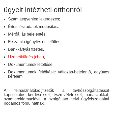
ügyeit intézheti otthonról
Számlaegyenleg lekérdezés;
Értesítési adatok módosítása;
Mérőállás bejelentés;
E-számla igénylés és letöltés;
Bankkártyás fizetés,
Üzenetküldés (chat)
,
Dokumentumok letöltése,
Dokumentumok feltöltése: változás-bejelentő, együttes
kérelem.
A felhasználók/díjfizetők a távhőszolgáltatással
kapcsolatos kérdésekkel, észrevételekkel, panaszokkal,
számlareklamációval a szolgáltató helyi ügyfélszolgálati
irodáihoz fordulhatnak.