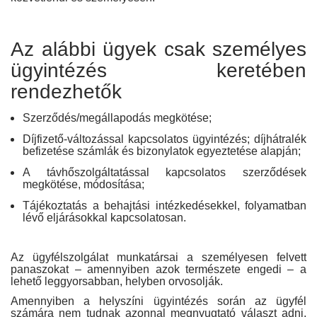
Az alábbi ügyek csak személyes
ügyintézés keretében
rendezhetők
Szerződés/megállapodás megkötése;
Díjfizető-változással kapcsolatos ügyintézés; díjhátralék
befizetése számlák és bizonylatok egyeztetése alapján;
A távhőszolgáltatással kapcsolatos szerződések
megkötése, módosítása;
Tájékoztatás a behajtási intézkedésekkel, folyamatban
lévő eljárásokkal kapcsolatosan.
Az ügyfélszolgálat munkatársai a személyesen felvett
panaszokat – amennyiben azok természete engedi – a
lehető leggyorsabban, helyben orvosolják.
Amennyiben a helyszíni ügyintézés során az ügyfél
számára nem tudnak azonnal megnyugtató választ adni,