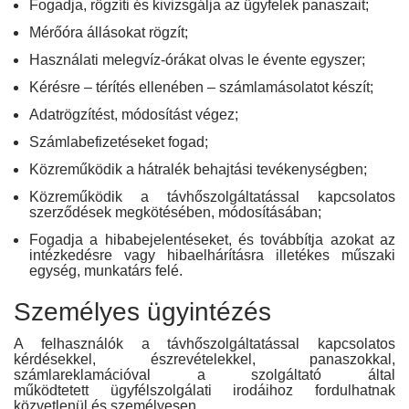
Fogadja, rögzíti és kivizsgálja az ügyfelek panaszait;
Mérőóra állásokat rögzít;
Használati melegvíz-órákat olvas le évente egyszer;
Kérésre – térítés ellenében – számlamásolatot készít;
Adatrögzítést, módosítást végez;
Számlabefizetéseket fogad;
Közreműködik a hátralék behajtási tevékenységben;
Közreműködik a távhőszolgáltatással kapcsolatos
szerződések megkötésében, módosításában;
Fogadja a hibabejelentéseket, és továbbítja azokat az
intézkedésre vagy hibaelhárításra illetékes műszaki
egység, munkatárs felé.
Személyes ügyintézés
A felhasználók a távhőszolgáltatással kapcsolatos
kérdésekkel, észrevételekkel, panaszokkal,
számlareklamációval a szolgáltató által
működtetett ügyfélszolgálati irodáihoz fordulhatnak
közvetlenül és személyesen.