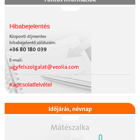
Hibabejelentés
Központi díjmentes
hibabejelentő zöldszám:
+36 80 180 039
E-mail:
ugyfelszolgalat@veolia.com
Kapcsolatfelvétel
Időjárás, névnap
Mátészalka