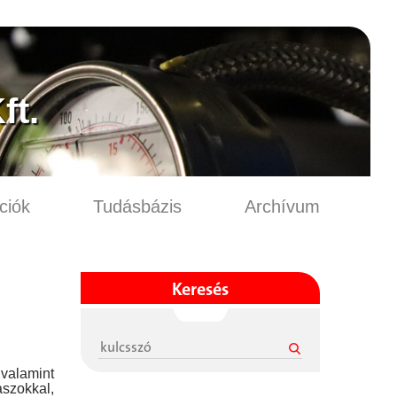
t.
ciók
Tudásbázis
Archívum
Keresés
valamint
aszokkal,