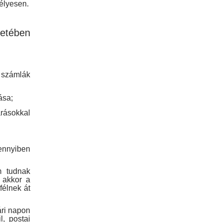
mélyesen.
etében
e számlák
ása;
rásokkal
mennyiben
m tudnak
 akkor a
félnek át
ári napon
l, postai