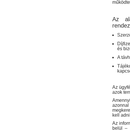
működtet
Az al
rendez
Szerz
Díjfiz
és biz
A táv
Tájék
kapcs
Az ügyfé
azok ter
Amennyi
azonnal
megkeres
kell adni
Az infor
belül – 