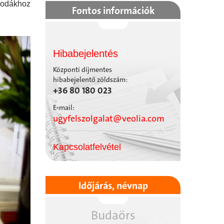
irodákhoz
Fontos információk
Hibabejelentés
Központi díjmentes
hibabejelentő zöldszám:
+36 80 180 023
E-mail:
ugyfelszolgalat@veolia.com
Kapcsolatfelvétel
Időjárás, névnap
Budaörs