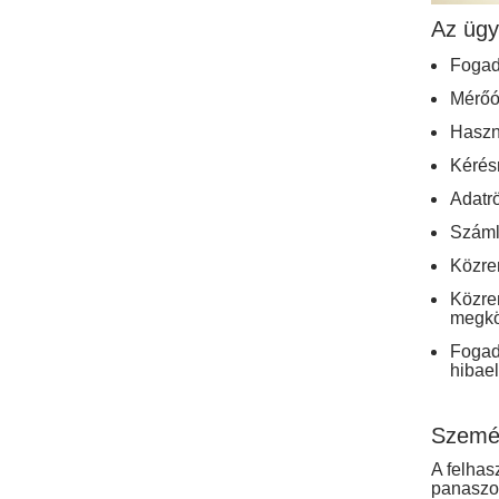
Az ügy
Fogadj
Mérőór
Haszná
Kérésr
Adatrö
Száml
Közre
Közr
megkö
Fogad
hibael
Személ
A felhas
panas