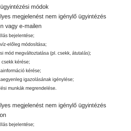
ügyintézési módok
yes megjelenést nem igénylő ügyintézés
en vagy e-mailen
lás bejelentése;
víz-előleg módosítása;
si mód megváltoztatása (pl. csekk, átutalás);
 csekk kérése;
ainformáció kérése;
aegyenleg igazolásának igénylése;
lési munkák megrendelése.
yes megjelenést nem igénylő ügyintézés
non
lás bejelentése;