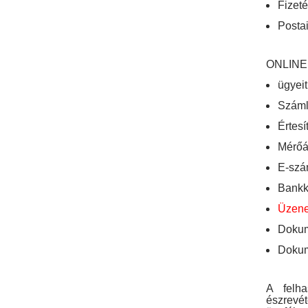
Fizeté
Postai
ONLINE
ügyeit
Száml
Értesí
Mérőál
E-szám
Bankká
Üzene
Dokum
Dokume
A felha
észrevé