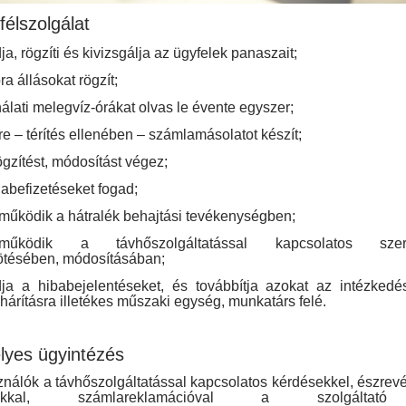
félszolgálat
a, rögzíti és kivizsgálja az ügyfelek panaszait;
a állásokat rögzít;
lati melegvíz-órákat olvas le évente egyszer;
e – térítés ellenében – számlamásolatot készít;
gzítést, módosítást végez;
abefizetéseket fogad;
működik a hátralék behajtási tevékenységben;
eműködik a távhőszolgáltatással kapcsolatos szer
tésében, módosításában;
ja a hibabejelentéseket, és továbbítja azokat az intézkedé
hárításra illetékes műszaki egység, munkatárs felé.
yes ügyintézés
ználók a távhőszolgáltatással kapcsolatos kérdésekkel, észrevé
zokkal, számlareklamációval a szolgáltató