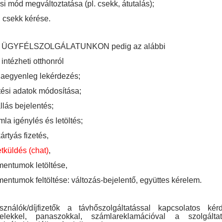
si mód megváltoztatása (pl. csekk, átutalás);
 csekk kérése.
 ÜGYFÉLSZOLGÁLATUNKON pedig az alábbi
 intézheti otthonról
aegyenleg lekérdezés;
tési adatok módosítása;
lás bejelentés;
la igénylés és letöltés;
rtyás fizetés,
tküldés (chat)
,
entumok letöltése,
ntumok feltöltése: változás-bejelentő, együttes kérelem.
sználók/díjfizetők a távhőszolgáltatással kapcsolatos kérd
telekkel, panaszokkal, számlareklamációval a szolgálta