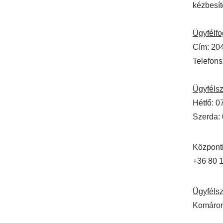
kézbesíté
Ügyfélf
Cím: 20
Telefons
Ügyfélsz
Hétfő: 0
Szerda: 
Központi
+36 80 
Ügyfélsz
Komárom