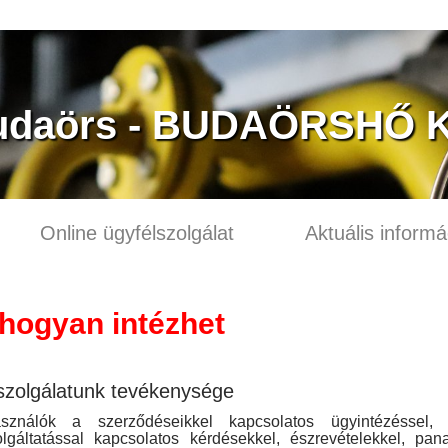
udaörs - BUDAÖRSHŐ Kf
Online ügyfélszolgálat
Aktuális informá
 hogyan intézhet
szolgálatunk tevékenysége
sználók a szerződéseikkel kapcsolatos ügyintézéssel, 
lgáltatással kapcsolatos kérdésekkel, észrevételekkel, pan