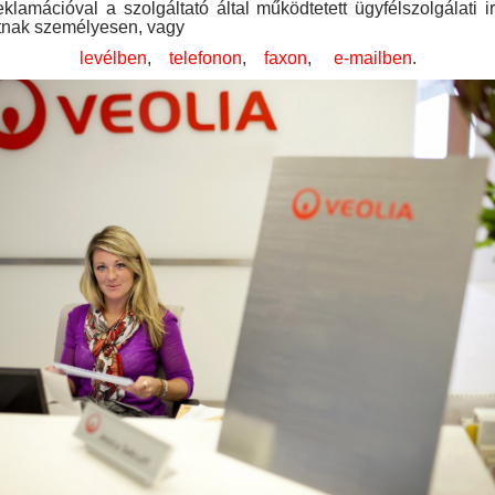
klamációval a szolgáltató által működtetett ügyfélszolgálati 
atnak személyesen, vagy
levélben
,
telefonon
,
faxon
,
e-mailben
.