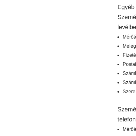
Egyéb 
Személ
levélb
Mérőál
Meleg
Fizeté
Postai
Száml
Száml
Szere
Személ
telefo
Mérőál