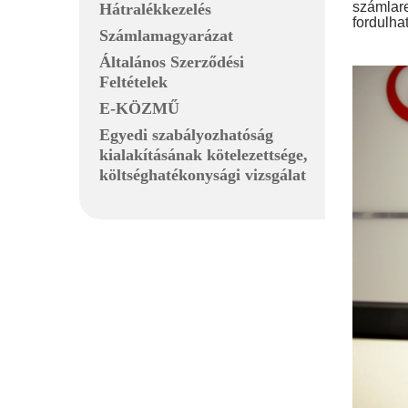
számlare
Hátralékkezelés
fordulh
Számlamagyarázat
Általános Szerződési
Feltételek
E-KÖZMŰ
Egyedi szabályozhatóság
kialakításának kötelezettsége,
költséghatékonysági vizsgálat