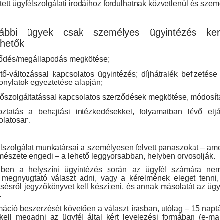
ett ügyfélszolgálati irodáihoz fordulhatnak közvetlenül és sze
ábbi ügyek csak személyes ügyintézés ker
hetők
ődés/megállapodás megkötése;
ető-változással kapcsolatos ügyintézés; díjhátralék befizetés
onylatok egyeztetése alapján;
hőszolgáltatással kapcsolatos szerződések megkötése, módosít
oztatás a behajtási intézkedésekkel, folyamatban lévő eljá
olatosan.
lszolgálat munkatársai a személyesen felvett panaszokat – a
mészete engedi – a lehető leggyorsabban, helyben orvosolják.
ben a helyszíni ügyintézés során az ügyfél számára ne
 megnyugtató választ adni, vagy a kérelmének eleget tenni,
ésről jegyzőkönyvet kell készíteni, és annak másolatát az ügy
.
máció beszerzését követően a választ írásban, utólag – 15 napt
kell megadni az ügyfél által kért levelezési formában (e-mai