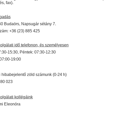
s, fax).
ogadás
40 Budaörs, Napsugár sétány 7.
zám: +36 (23) 885 425
olgálati idő telefonon, és személyesen
7:30-15:30, Péntek: 07:30-12:30
07:00-19:00
 hibabejelentő zöld számunk (0-24 h)
180 023
olgálati kollégáink
i Eleonóra