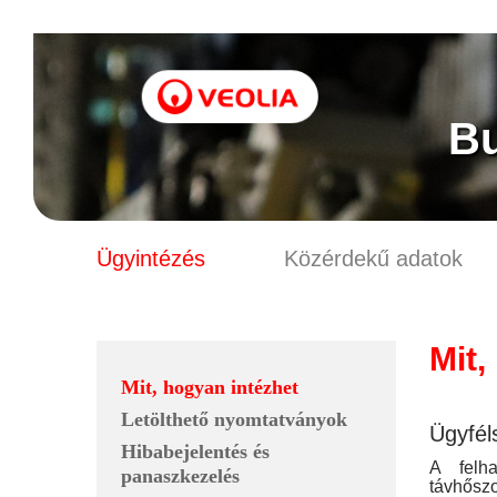
B
Ügyintézés
Közérdekű adatok
Mit,
Mit, hogyan intézhet
Letölthető nyomtatványok
Ügyfél
Hibabejelentés és
A felha
panaszkezelés
távhőszo