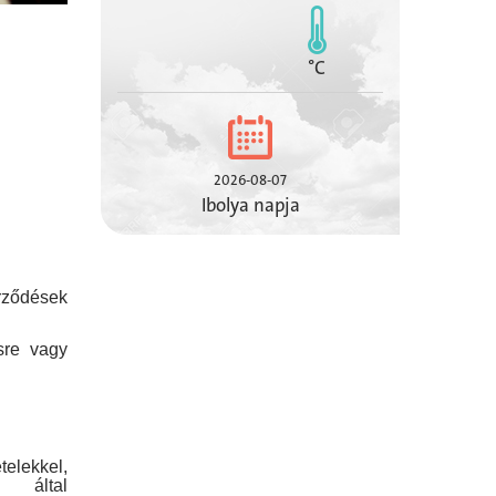
°C
2026-08-07
Ibolya napja
ződések
sre vagy
telekkel,
 által