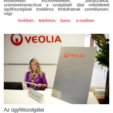
kérdésekkel, észrevételekkel, panaszokkal,
számlareklamációval a szolgáltató által működtetett
ügyfélszolgálati irodákhoz fordulhatnak személyesen,
vagy
levélben
,
telefonon
,
faxon
,
e-mailben.
Az ügyfélszolgálat