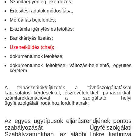
Számlaegyenleg lekérdezés;
Értesítési adatok módosítása;
Mérőállás bejelentés;
E-számla igénylés és letöltés;
Bankkártyás fizetés;
Üzenetküldés (chat);
dokumentumok letöltése;
dokumentumok feltöltése: változás-bejelentő, együttes
kérelem.
A felhasználók/díjfizetők a távhőszolgáltatással
kapcsolatos kérdésekkel, észrevételekkel, panaszokkal,
számlareklamációval a szolgáltató helyi
ügyfélszolgálati irodáihoz fordulhatnak.
Az egyes ügytípusok eljárásrendjének pontos
szabályozását Ügyfélszolgálati
Szabályzatunkban, az alábbi linkre kattintva