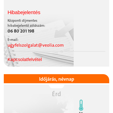
Hibabejelentés
Központi díjmentes
hibabejelentő zöldszám:
06 80 201 198
E-mail:
ugyfelszolgalat@veolia.com
Kapcsolatfelvétel
Időjárás, névnap
Érd