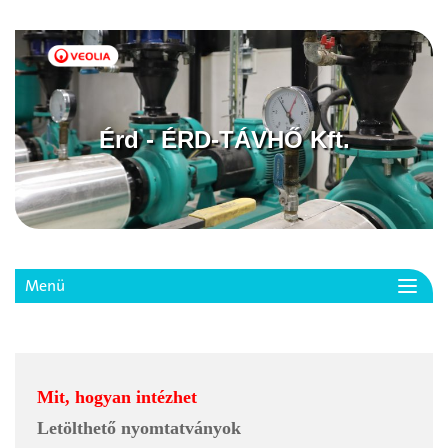
Érd - ÉRD-TÁVHŐ Kft.
Menü
Toggl
navig
Mit, hogyan intézhet
Letölthető nyomtatványok