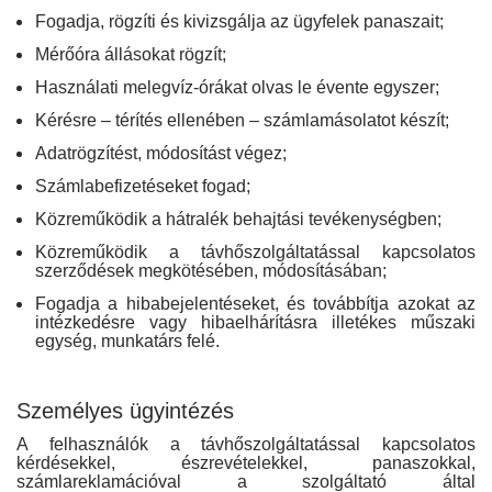
Fogadja, rögzíti és kivizsgálja az ügyfelek panaszait;
Mérőóra állásokat rögzít;
Használati melegvíz-órákat olvas le évente egyszer;
Kérésre – térítés ellenében – számlamásolatot készít;
Adatrögzítést, módosítást végez;
Számlabefizetéseket fogad;
Közreműködik a hátralék behajtási tevékenységben;
Közreműködik a távhőszolgáltatással kapcsolatos
szerződések megkötésében, módosításában;
Fogadja a hibabejelentéseket, és továbbítja azokat az
intézkedésre vagy hibaelhárításra illetékes műszaki
egység, munkatárs felé.
Személyes ügyintézés
A felhasználók a távhőszolgáltatással kapcsolatos
kérdésekkel, észrevételekkel, panaszokkal,
számlareklamációval a szolgáltató által