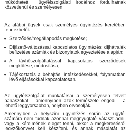
működtetett ügyfélszolgálati irodáihoz fordulhatnak
közvetlenül és személyesen.
Az alábbi ügyek csak személyes ügyintézés keretében
rendezhetők
Szerződés/megállapodás megkötése;
Díjfizető-változással kapcsolatos ügyintézés; díjhátralék
befizetése számlák és bizonylatok egyeztetése alapján;
A távhőszolgáltatással kapcsolatos szerződések
megkötése, módosítása;
Tájékoztatás a behajtási intézkedésekkel, folyamatban
lévő eljárásokkal kapcsolatosan.
Az ügyfélszolgálat munkatársai a személyesen felvett
panaszokat – amennyiben azok természete engedi – a
lehető leggyorsabban, helyben orvosolják.
Amennyiben a helyszíni ügyintézés során az ügyfél
számára nem tudnak azonnal megnyugtató választ adni,
vagy a kérelmének eleget tenni, akkor a megkeresésről
jegyzőkönyvet kell készíteni, és annak másolatát az