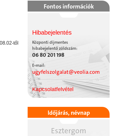
Fontos információk
Hibabejelentés
Központi díjmentes
08.02-től
hibabejelentő zöldszám:
06 80 201 198
E-mail:
ugyfelszolgalat@veolia.com
Kapcsolatfelvétel
Időjárás, névnap
Esztergom