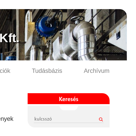
ft.
ciók
Tudásbázis
Archívum
Keresés
ények