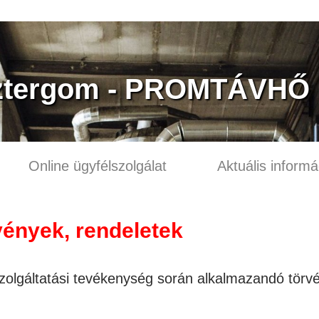
ztergom - PROMTÁVHŐ K
Online ügyfélszolgálat
Aktuális informá
ények, rendeletek
zolgáltatási tevékenység során alkalmazandó törv