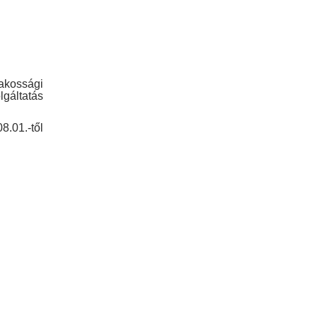
akossági
lgáltatás
8.01.-től