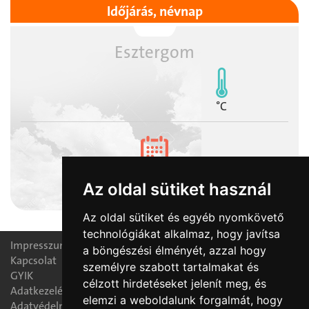
Időjárás, névnap
Esztergom
°C
2026-08-08
Az oldal sütiket használ
László napja
Az oldal sütiket és egyéb nyomkövető
technológiákat alkalmaz, hogy javítsa
Impresszum
a böngészési élményét, azzal hogy
Kapcsolat
személyre szabott tartalmakat és
GYIK
célzott hirdetéseket jelenít meg, és
Adatkezelési nyilatkozat
elemzi a weboldalunk forgalmát, hogy
Adatvédelmi tájékoztató