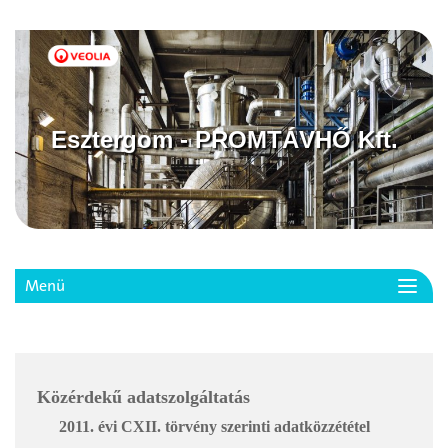
Esztergom - PROMTÁVHŐ Kft.
Menü
Toggl
navig
Közérdekű adatszolgáltatás
2011. évi CXII. törvény szerinti adatközzététel