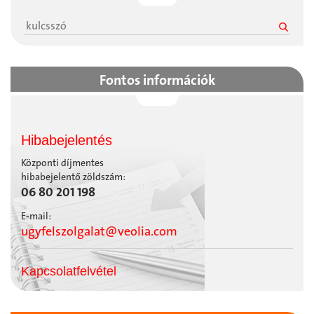
Fontos információk
Hibabejelentés
Központi díjmentes
hibabejelentő zöldszám:
06 80 201 198
E-mail:
ugyfelszolgalat@veolia.com
Kapcsolatfelvétel