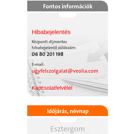
Fontos információk
Hibabejelentés
Központi díjmentes
hibabejelentő zöldszám:
06 80 201 198
E-mail:
ugyfelszolgalat@veolia.com
Kapcsolatfelvétel
Időjárás, névnap
Esztergom