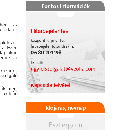
Fontos információk
mében az
kű adatok
Hibabejelentés
Központi díjmentes
telezett
hibabejelentő zöldszám:
oz. Ezért
06 80 201 198
nlapjukon
teniük az
E-mail:
ugyfelszolgalat@veolia.com
központi
szolgáló
Kapcsolatfelvétel
tók meg,
tak leíró
Időjárás, névnap
Esztergom