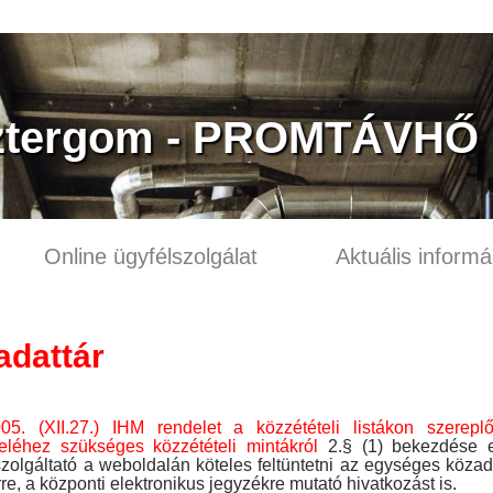
ztergom - PROMTÁVHŐ K
Online ügyfélszolgálat
Aktuális informá
adattár
005. (XII.27.) IHM rendelet a közzétételi listákon szerepl
eléhez szükséges közzétételi mintákról
2.§ (1) bekezdése el
zolgáltató a weboldalán köteles feltüntetni az egységes köza
re, a központi elektronikus jegyzékre mutató hivatkozást is.