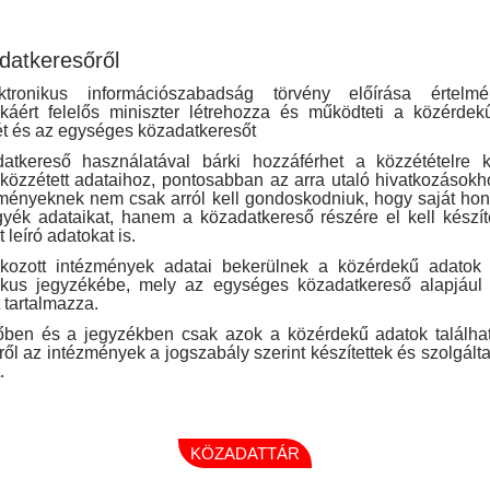
datkeresőről
tronikus információszabadság törvény előírása értel
ikáért felelős miniszter létrehozza és működteti a közérde
t és az egységes közadatkeresőt
atkereső használatával bárki hozzáférhet a közzétételre kö
közzétett adataihoz, pontosabban az arra utaló hivatkozásokh
ményeknek nem csak arról kell gondoskodniuk, hogy saját ho
yék adataikat, hanem a közadatkereső részére el kell készí
 leíró adatokat is.
akozott intézmények adatai bekerülnek a közérdekű adatok 
nikus jegyzékébe, mely az egységes közadatkereső alapjául 
 tartalmazza.
őben és a jegyzékben csak azok a közérdekű adatok találha
ől az intézmények a jogszabály szerint készítettek és szolgáltat
.
KÖZADATTÁR