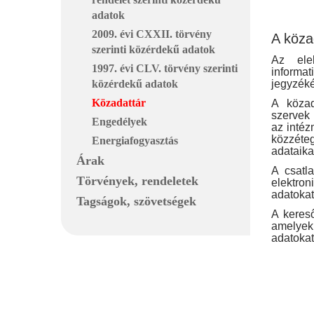
adatok
2009. évi CXXII. törvény
A köza
szerinti közérdekű adatok
Az elek
1997. évi CLV. törvény szerinti
informat
közérdekű adatok
jegyzéké
Közadattár
A közad
szervek 
Engedélyek
az intéz
közzéteg
Energiafogyasztás
adataikat
Árak
A csatl
Törvények, rendeletek
elektro
adatokat
Tagságok, szövetségek
A keres
amelyekr
adatokat