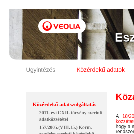
Es
Ügyintézés
Közérdekű adatok
Köz
Közérdekű adatszolgáltatás
2011. évi CXII. törvény szerinti
A
18/2
adatközzététel
közzétét
hogy a s
157/2005.(VIII.15.) Korm.
rendszer
rendelet szerinti közérdekű