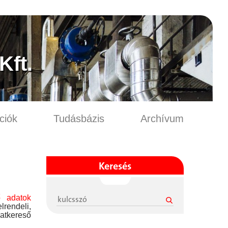
ft.
ciók
Tudásbázis
Archívum
Keresés
ő adatok
rendeli,
datkereső