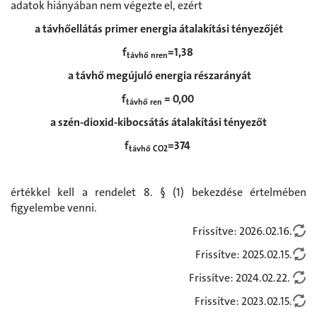
adatok hiányában nem végezte el, ezért
a távhőellátás primer energia átalakítási tényezőjét
f
=1,38
távhő nren
a távhő megújuló energia részarányát
f
= 0,00
távhő ren
a szén-dioxid-kibocsátás átalakítási tényezőt
f
=374
távhő CO2
értékkel kell a rendelet 8. § (1) bekezdése értelmében
figyelembe venni.
Frissítve: 2026.02.16.
Frissítve: 2025.02.15.
Frissítve: 2024.02.22.
Frissítve: 2023.02.15.