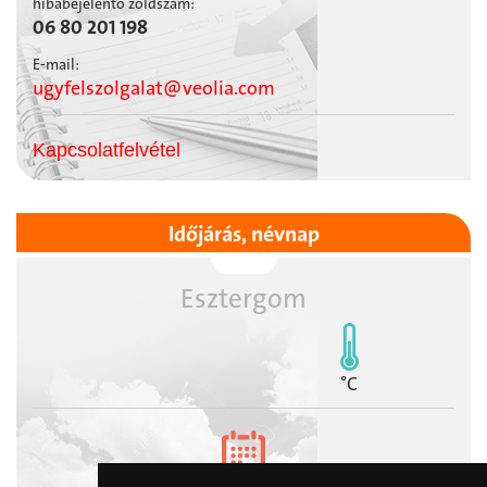
hibabejelentő zöldszám:
06 80 201 198
E-mail:
ugyfelszolgalat@veolia.com
Kapcsolatfelvétel
Időjárás, névnap
Esztergom
°C