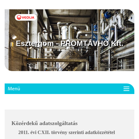
Esztergom - PROMTÁVHŐ Kft.
Menü
Toggl
navig
Közérdekű adatszolgáltatás
2011. évi CXII. törvény szerinti adatközzététel