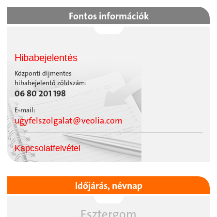
Fontos információk
Hibabejelentés
Központi díjmentes
hibabejelentő zöldszám:
06 80 201 198
E-mail:
ugyfelszolgalat@veolia.com
Kapcsolatfelvétel
Időjárás, névnap
Esztergom