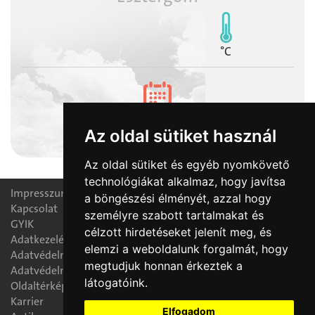
°C
2026-08-09
Az oldal sütiket használ
Emőd napja
Az oldal sütiket és egyéb nyomkövető
technológiákat alkalmaz, hogy javítsa
Impresszum
a böngészési élményét, azzal hogy
Kapcsolat
személyre szabott tartalmakat és
GYIK
célzott hirdetéseket jelenít meg, és
Adatkezelési nyilatkozat
elemzi a weboldalunk forgalmát, hogy
Adatvédelmi tájékoztató
megtudjuk honnan érkeztek a
Adatvédelmi tisztségviselő
látogatóink.
Oldaltérkép
Karrier
Elfogadom