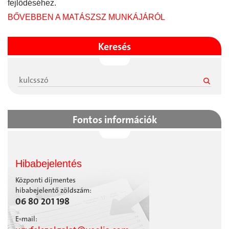
fejlődéséhez.
BŐVEBBEN A MATÁSZSZ MUNKÁJÁRÓL
Keresés
Fontos információk
Hibabejelentés
Központi díjmentes
hibabejelentő zöldszám:
06 80 201 198
E-mail: