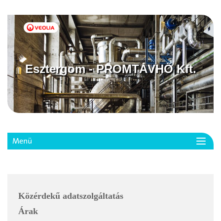
Esztergom - PROMTÁVHŐ Kft.
Menü
Toggl
navig
Közérdekű adatszolgáltatás
Árak