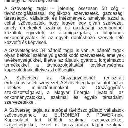
mintegy 85 %-át képviselik.
A Szövetség tagjai – jelenleg összesen 58 cég -
távhőszolgáltatással foglalkozó szervezetek, gazdasági
társaságok, vállalatok és intézmények, amelyek azzal a
céllal szövetkeztek, hogy legyen egy olyan szervezet,
amely érdekeiket szakmai és gazdasági szempontból
közöttük egyezteti, az államigazgatás, a tulajdonos
önkormányzatok és az egyéb döntéshozó szervek felé
közvetíti és képviseli.
A Szövetségnek 34 pártoló tagja is van. A pártoló tagok
olyan belföldi székhelyű gazdálkodó szervezetek, amelyek
tevékenységükkel, illetve az általuk gyártott, forgalmazott
termékekkel a távhőszolgáltatási tevékenységhez
kapcsolódnak, illetve azt elősegítik.
A Szövetség az Országgyűlésnél regisztrált
érdekképviseleti szervezet. A Szövetség kapcsolatot tart az
illetékes minisztériumokkal, az Országgyűlés
szakbizottságaival, a Magyar Energia Hivatallal, az
önkormányzatokkal, szakmai és egyéb társadalmi
szervezetekkel.
A Szövetség tagja az európai távhőszolgáltató vállalatok
szövetségének, az EUROHEAT & POWER-nek.
Kapcsolatot tart külföldi szakmai szervezetekkel,
szövetségekkel, ezzel is hozzájárulva tagjai szakmai