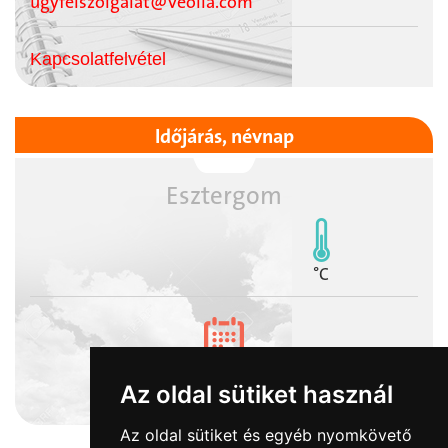
ugyfelszolgalat@veolia.com
Kapcsolatfelvétel
Időjárás, névnap
Esztergom
°C
2026-08-10
Az oldal sütiket használ
Lőrinc napja
Az oldal sütiket és egyéb nyomkövető