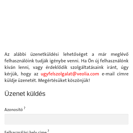
Az alábbi üzenetküldési lehetőséget a már meglévő
felhasználóink tudják igénybe venni. Ha Ön új felhasználónk
kíván lenni, vagy érdeklődik szolgáltatásaink iránt, úgy
kérjük, hogy az
ugyfelszolgalat@veolia.com
e-mail címre
küldje üzenetét. Megértésüket köszönjük!
Üzenet küldés
?
Azonosító
?
Felhasználási hely címe