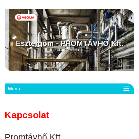
Esztergom - PROMTÁVHŐ Kft.
Menü
Toggl
navig
Kapcsolat
Promtávhő Kft.