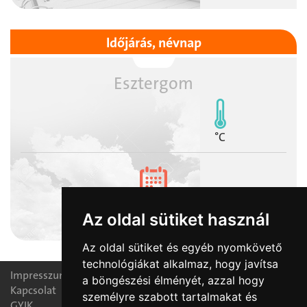
Időjárás, névnap
Esztergom
°C
2026-08-07
Az oldal sütiket használ
Ibolya napja
Az oldal sütiket és egyéb nyomkövető
technológiákat alkalmaz, hogy javítsa
Impresszum
a böngészési élményét, azzal hogy
Kapcsolat
személyre szabott tartalmakat és
GYIK