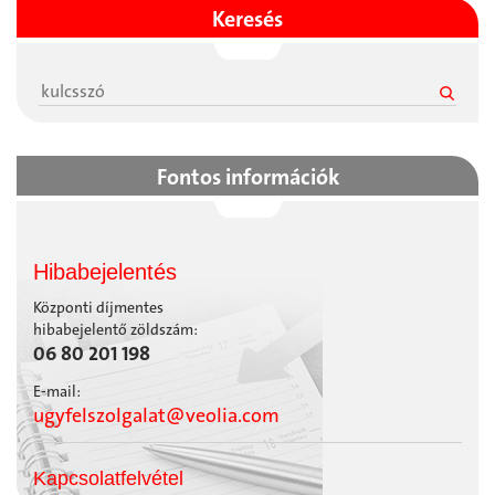
Keresés
Fontos információk
Hibabejelentés
Központi díjmentes
hibabejelentő zöldszám:
06 80 201 198
E-mail:
ugyfelszolgalat@veolia.com
Kapcsolatfelvétel