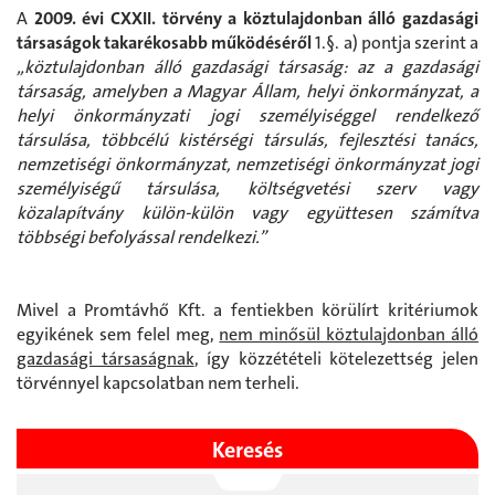
A
2009. évi CXXII. törvény a köztulajdonban álló gazdasági
társaságok takarékosabb működéséről
1.§. a) pontja szerint a
„köztulajdonban álló gazdasági társaság: az a gazdasági
társaság, amelyben a Magyar Állam, helyi önkormányzat, a
helyi önkormányzati jogi személyiséggel rendelkező
társulása, többcélú kistérségi társulás, fejlesztési tanács,
nemzetiségi önkormányzat, nemzetiségi önkormányzat jogi
személyiségű társulása, költségvetési szerv vagy
közalapítvány külön-külön vagy együttesen számítva
többségi befolyással rendelkezi.”
Mivel a Promtávhő Kft. a fentiekben körülírt kritériumok
egyikének sem felel meg,
nem minősül köztulajdonban álló
gazdasági társaságnak
, így közzétételi kötelezettség jelen
törvénnyel kapcsolatban nem terheli.
Keresés