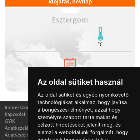
Időjárás, névnap
Esztergom
°C
2026-08-10
Az oldal sütiket használ
Lőrinc napja
Az oldal sütiket és egyéb nyomkövető
technológiákat alkalmaz, hogy javítsa
Impresszum
a böngészési élményét, azzal hogy
Kapcsolat
személyre szabott tartalmakat és
GYIK
célzott hirdetéseket jelenít meg, és
Adatkezelési nyilatkozat
elemzi a weboldalunk forgalmát, hogy
Adatvédelmi tájékoztató
megtudjuk honnan érkeztek a