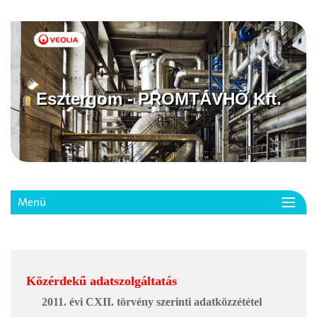
Esztergom - PROMTÁVHŐ Kft.
Menü
Toggl
navig
Közérdekű adatszolgáltatás
2011. évi CXII. törvény szerinti adatközzététel