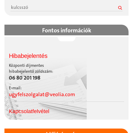
Fontos információk
Hibabejelentés
Központi díjmentes
hibabejelentő zöldszám:
06 80 201 198
E-mail:
ugyfelszolgalat@veolia.com
Kapcsolatfelvétel