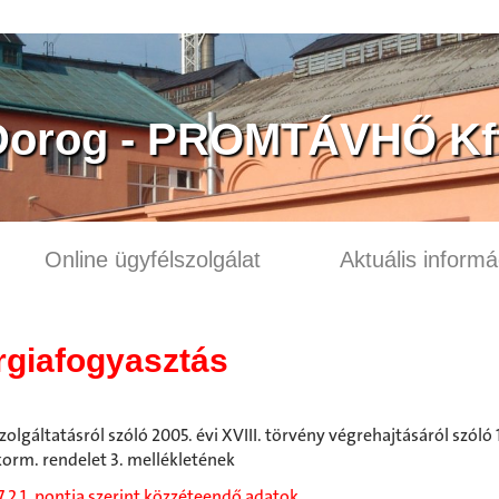
Dorog - PROMTÁVHŐ Kft
Online ügyfélszolgálat
Aktuális informá
rgiafogyasztás
olgáltatásról szóló 2005. évi XVIII. törvény végrehajtásáról szóló
) korm. rendelet 3. mellékletének
7.2.1. pontja szerint közzéteendő adatok