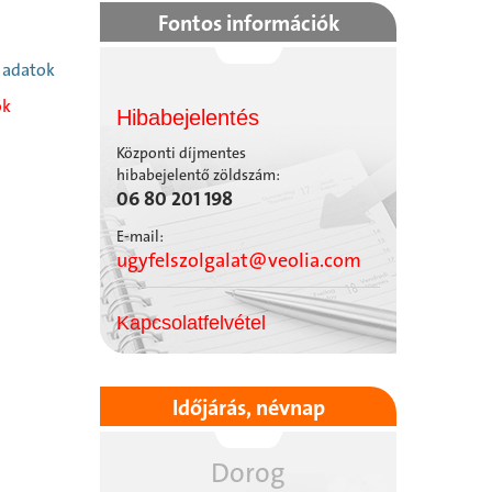
Fontos információk
dő adatok
ok
Hibabejelentés
Központi díjmentes
hibabejelentő zöldszám:
06 80 201 198
E-mail:
ugyfelszolgalat@veolia.com
Kapcsolatfelvétel
Időjárás, névnap
Dorog