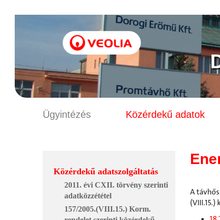
Ügyintézés
Közérdekű adatok
Ene
Közérdekű adatszolgáltatás
2011. évi CXII. törvény szerinti
A távhősz
adatközzététel
(VIII.15.
157/2005.(VIII.15.) Korm.
18.
rendelet szerinti közérdekű