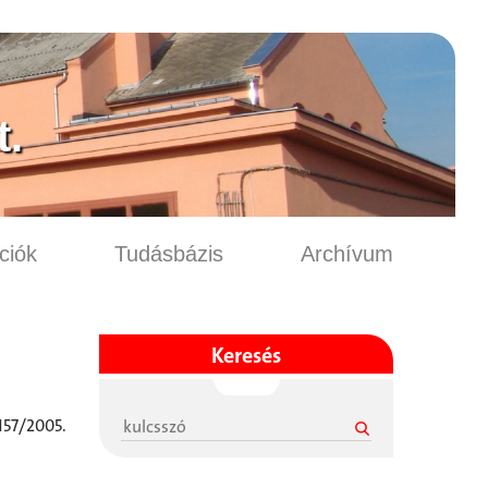
.
ciók
Tudásbázis
Archívum
Keresés
 157/2005.