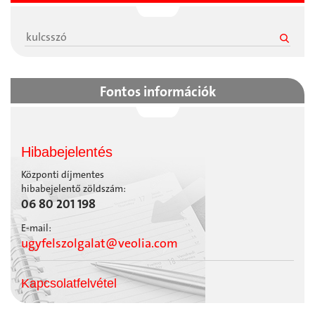
Fontos információk
Hibabejelentés
Központi díjmentes
hibabejelentő zöldszám:
06 80 201 198
E-mail:
ugyfelszolgalat@veolia.com
Kapcsolatfelvétel