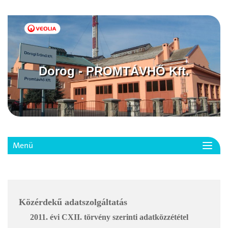
Dorog - PROMTÁVHŐ Kft.
Menü
Toggl
navig
Közérdekű adatszolgáltatás
2011. évi CXII. törvény szerinti adatközzététel