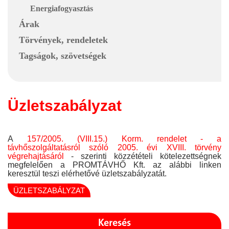
Energiafogyasztás
Árak
Törvények, rendeletek
Tagságok, szövetségek
Üzletszabályzat
A
157/2005. (VIII.15.) Korm. rendelet - a
távhőszolgáltatásról szóló 2005. évi XVIII. törvény
végrehajtásáról
- szerinti közzétételi kötelezettségnek
megfelelően a PROMTÁVHŐ Kft. az alábbi linken
keresztül teszi elérhetővé üzletszabályzatát.
ÜZLETSZABÁLYZAT
Keresés