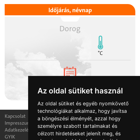
Időjárás, névnap
Dorog
°C
2026-08-09
Az oldal sütiket használ
Emőd napja
Az oldal sütiket és egyéb nyomkövető
technológiákat alkalmaz, hogy javítsa
Kapcsolat
a böngészési élményét, azzal hogy
Impresszum
személyre szabott tartalmakat és
Adatkezelési nyilatkozat
célzott hirdetéseket jelenít meg, és
GYIK