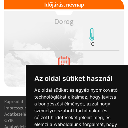
Időjárás, névnap
Dorog
°C
2026-08-09
Az oldal sütiket használ
Emőd napja
Az oldal sütiket és egyéb nyomkövető
technológiákat alkalmaz, hogy javítsa
Kapcsolat
a böngészési élményét, azzal hogy
Impresszum
személyre szabott tartalmakat és
Adatkezelési nyilatkozat
célzott hirdetéseket jelenít meg, és
GYIK
elemzi a weboldalunk forgalmát, hogy
Adatvédelmi tájékoztató