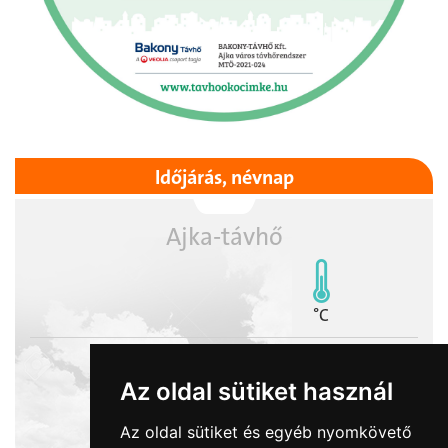
Időjárás, névnap
Ajka-távhő
°C
Az oldal sütiket használ
2026-08-09
Az oldal sütiket és egyéb nyomkövető
Emőd napja