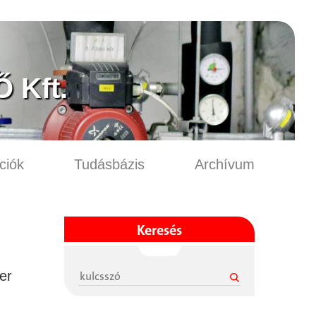
 Kft.
ciók
Tudásbázis
Archívum
Keresés
er