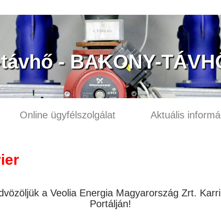
-távhő - BAKONY-TÁVHŐ
Online ügyfélszolgálat
Aktuális informá
ier
dvözöljük a Veolia Energia Magyarország Zrt. Karri
Portálján!