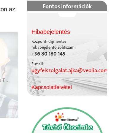
Fontos információk
son az
Hibabejelentés
Központi díjmentes
hibabejelentő zöldszám:
+36 80 180 145
E-mail:
ugyfelszolgalat.ajka@veolia.com
Kapcsolatfelvétel