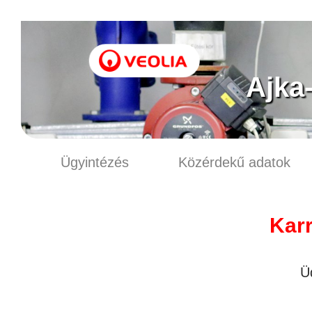
Ajka
Ügyintézés
Közérdekű adatok
Karr
Ü