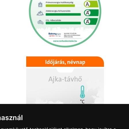
Időjárás, névnap
Ajka-távhő
°C
használ