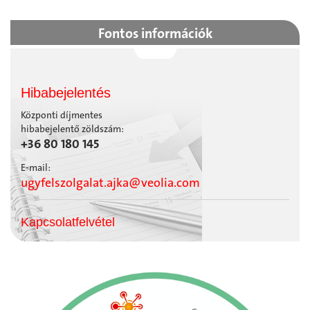
Fontos információk
Hibabejelentés
Központi díjmentes
hibabejelentő zöldszám:
+36 80 180 145
E-mail:
ugyfelszolgalat.ajka@veolia.com
Kapcsolatfelvétel