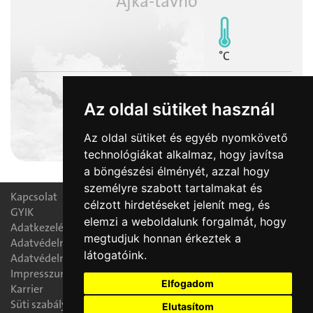
Ajka-távhő
°C
Az oldal sütiket használ
2026-08-08
Az oldal sütiket és egyéb nyomkövető
László napja
technológiákat alkalmaz, hogy javítsa
a böngészési élményét, azzal hogy
személyre szabott tartalmakat és
Kapcsolat
célzott hirdetéseket jelenít meg, és
GYIK
elemzi a weboldalunk forgalmát, hogy
Adatkezelési nyilatkozat
megtudjuk honnan érkeztek a
Adatvédelmi tájékoztató
látogatóink.
Adatvédelmi tisztségviselő
Impresszum
Elfogadom
Karrier
Süti szabályzat
Elutasítom