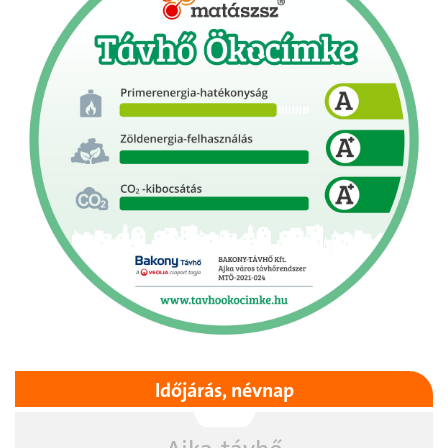
Időjárás, névnap