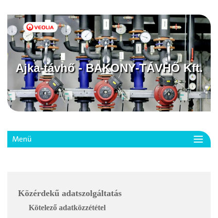
Ajka-távhő - BAKONY-TÁVHŐ Kft.
Menü
Toggl
navig
Közérdekű adatszolgáltatás
Kötelező adatközzététel