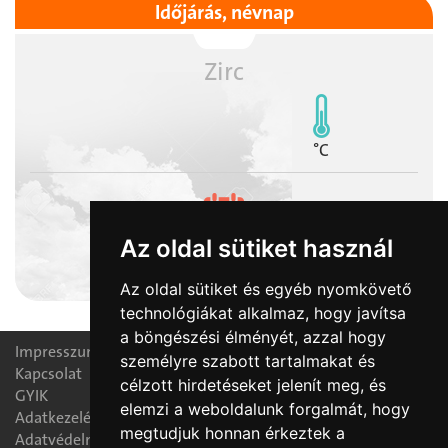
Időjárás, névnap
Zirc
°C
Az oldal sütiket használ
2026-08-09
Emőd napja
Az oldal sütiket és egyéb nyomkövető
technológiákat alkalmaz, hogy javítsa
a böngészési élményét, azzal hogy
Impresszum
személyre szabott tartalmakat és
Kapcsolat
célzott hirdetéseket jelenít meg, és
GYIK
elemzi a weboldalunk forgalmát, hogy
Adatkezelési nyilatkozat
megtudjuk honnan érkeztek a
Adatvédelmi tájékoztató