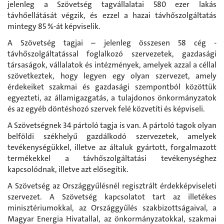
jelenleg a Szövetség tagvállalatai 580 ezer lakás
távhőellátását végzik, és ezzel a hazai távhőszolgáltatás
mintegy 85 %-át képviselik.
A Szövetség tagjai – jelenleg összesen 58 cég -
távhőszolgáltatással foglalkozó szervezetek, gazdasági
társaságok, vállalatok és intézmények, amelyek azzal a céllal
szövetkeztek, hogy legyen egy olyan szervezet, amely
érdekeiket szakmai és gazdasági szempontból közöttük
egyezteti, az államigazgatás, a tulajdonos önkormányzatok
és az egyéb döntéshozó szervek felé közvetíti és képviseli.
A Szövetségnek 34 pártoló tagja is van. A pártoló tagok olyan
belföldi székhelyű gazdálkodó szervezetek, amelyek
tevékenységükkel, illetve az általuk gyártott, forgalmazott
termékekkel a távhőszolgáltatási tevékenységhez
kapcsolódnak, illetve azt elősegítik.
A Szövetség az Országgyűlésnél regisztrált érdekképviseleti
szervezet. A Szövetség kapcsolatot tart az illetékes
minisztériumokkal, az Országgyűlés szakbizottságaival, a
Magyar Energia Hivatallal, az önkormányzatokkal, szakmai