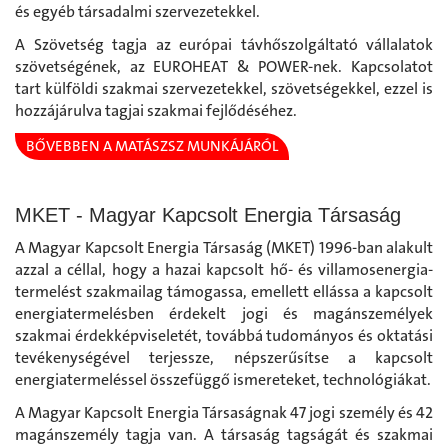
és egyéb társadalmi szervezetekkel.
A Szövetség tagja az európai távhőszolgáltató vállalatok
szövetségének, az EUROHEAT & POWER-nek. Kapcsolatot
tart külföldi szakmai szervezetekkel, szövetségekkel, ezzel is
hozzájárulva tagjai szakmai fejlődéséhez.
BŐVEBBEN A MATÁSZSZ MUNKÁJÁRÓL
MKET - Magyar Kapcsolt Energia Társaság
A Magyar Kapcsolt Energia Társaság (MKET) 1996-ban alakult
azzal a céllal, hogy a hazai kapcsolt hő- és villamosenergia-
termelést szakmailag támogassa, emellett ellássa a kapcsolt
energiatermelésben érdekelt jogi és magánszemélyek
szakmai érdekképviseletét, továbbá tudományos és oktatási
tevékenységével terjessze, népszerűsítse a kapcsolt
energiatermeléssel összefüggő ismereteket, technológiákat.
A Magyar Kapcsolt Energia Társaságnak 47 jogi személy és 42
magánszemély tagja van. A társaság tagságát és szakmai