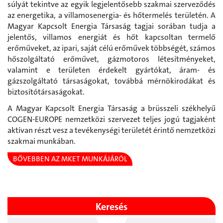
súlyát tekintve az egyik legjelentősebb szakmai szerveződés
az energetika, a villamosenergia- és hőtermelés területén. A
Magyar Kapcsolt Energia Társaság tagjai sorában tudja a
jelentős, villamos energiát és hőt kapcsoltan termelő
erőműveket, az ipari, saját célú erőművek többségét, számos
hőszolgáltató erőművet, gázmotoros létesítményeket,
valamint e területen érdekelt gyártókat, áram- és
gázszolgáltató társaságokat, továbbá mérnökirodákat és
biztosítótársaságokat.
A Magyar Kapcsolt Energia Társaság a brüsszeli székhelyű
COGEN-EUROPE nemzetközi szervezet teljes jogú tagjaként
aktívan részt vesz a tevékenységi területét érintő nemzetközi
szakmai munkában.
BŐVEBBEN AZ MKET MUNKÁJÁRÓL
Keresés