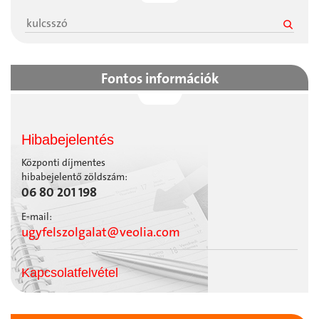
Fontos információk
Hibabejelentés
Központi díjmentes
hibabejelentő zöldszám:
06 80 201 198
E-mail:
ugyfelszolgalat@veolia.com
Kapcsolatfelvétel