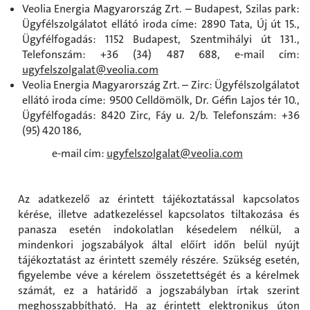
Veolia Energia Magyarország Zrt. – Budapest, Szilas park:
Ügyfélszolgálatot ellátó iroda címe: 2890 Tata, Új út 15.,
Ügyfélfogadás: 1152 Budapest, Szentmihályi út 131.,
Telefonszám: +36 (34) 487 688, e-mail cím:
ugyfelszolgalat@veolia.com
Veolia Energia Magyarország Zrt. – Zirc: Ügyfélszolgálatot
ellátó iroda címe: 9500 Celldömölk, Dr. Géfin Lajos tér 10.,
Ügyfélfogadás: 8420 Zirc, Fáy u. 2/b. Telefonszám: +36
(95) 420 186,
e-mail cím:
ugyfelszolgalat@veolia.com
Az adatkezelő az érintett tájékoztatással kapcsolatos
kérése, illetve adatkezeléssel kapcsolatos tiltakozása és
panasza esetén indokolatlan késedelem nélkül, a
mindenkori jogszabályok által előírt időn belül nyújt
tájékoztatást az érintett személy részére. Szükség esetén,
figyelembe véve a kérelem összetettségét és a kérelmek
számát, ez a határidő a jogszabályban írtak szerint
meghosszabbítható. Ha az érintett elektronikus úton