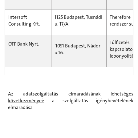
Intersoft
1125 Budapest, Tusnádi
Therefore 
Consulting Kft.
u. 17/A.
rendszer sup
Túlfizeté
OTP Bank Nyrt.
1051 Budapest, Nádor
kapcsola
u.16.
lebonyolítása
Az adatszolgáltatás elmaradásának lehetséges
következményei:
a szolgáltatás igénybevételének
elmaradása