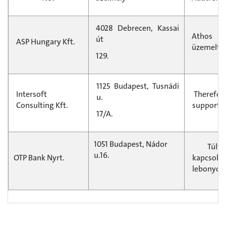
4028 Debrecen, Kassai
Athos s
út
ASP Hungary Kft.
üzemelte
129.
1125 Budapest, Tusnádi
Intersoft
Therefore
u.
Consulting Kft.
support 
17/A.
1051 Budapest, Nádor
Túlfize
u.16.
OTP Bank Nyrt.
kapcso
lebonyolí