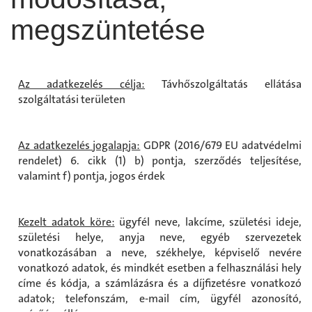
megszüntetése
Az adatkezelés célja:
Távhőszolgáltatás ellátása
szolgáltatási területen
Az adatkezelés jogalapja:
GDPR (2016/679 EU adatvédelmi
rendelet) 6. cikk (1) b) pontja, szerződés teljesítése,
valamint f) pontja, jogos érdek
Kezelt adatok köre:
ügyfél neve, lakcíme, születési ideje,
születési helye, anyja neve, egyéb szervezetek
vonatkozásában a neve, székhelye, képviselő nevére
vonatkozó adatok, és mindkét esetben a felhasználási hely
címe és kódja, a számlázásra és a díjfizetésre vonatkozó
adatok; telefonszám, e-mail cím, ügyfél azonosító,