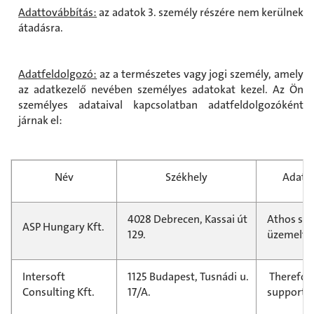
Adattovábbítás:
az adatok 3. személy részére nem kerülnek
átadásra.
Adatfeldolgozó:
az a természetes vagy jogi személy, amely
az adatkezelő nevében személyes adatokat kezel. Az Ön
személyes adataival kapcsolatban adatfeldolgozóként
járnak el:
Név
Székhely
Adatfe
4028 Debrecen, Kassai út
Athos szá
ASP Hungary Kft.
129.
üzemelte
Intersoft
1125 Budapest, Tusnádi u.
Therefore
Consulting Kft.
17/A.
support 