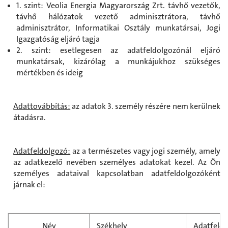
1. szint: Veolia Energia Magyarország Zrt. távhő vezetők,
távhő hálózatok vezető adminisztrátora, távhő
adminisztrátor, Informatikai Osztály munkatársai, Jogi
Igazgatóság eljáró tagja
2. szint: esetlegesen az adatfeldolgozónál eljáró
munkatársak, kizárólag a munkájukhoz szükséges
mértékben és ideig
Adattovábbítás:
az adatok 3. személy részére nem kerülnek
átadásra.
Adatfeldolgozó:
az a természetes vagy jogi személy, amely
az adatkezelő nevében személyes adatokat kezel. Az Ön
személyes adataival kapcsolatban adatfeldolgozóként
járnak el:
Név
Székhely
Adatfeldo