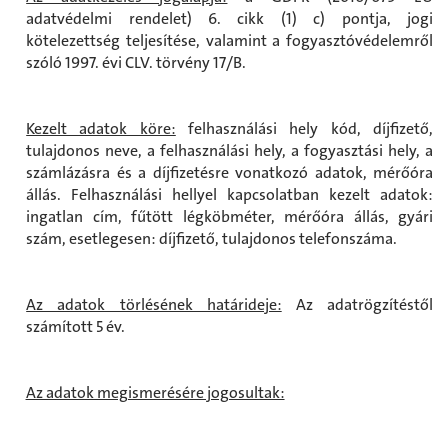
adatvédelmi rendelet) 6. cikk (1) c) pontja, jogi
kötelezettség teljesítése, valamint a fogyasztóvédelemről
szóló 1997. évi CLV. törvény 17/B.
Kezelt adatok köre:
felhasználási hely kód, díjfizető,
tulajdonos neve, a felhasználási hely, a fogyasztási hely, a
számlázásra és a díjfizetésre vonatkozó adatok, mérőóra
állás. Felhasználási hellyel kapcsolatban kezelt adatok:
ingatlan cím, fűtött légköbméter, mérőóra állás, gyári
szám, esetlegesen: díjfizető, tulajdonos telefonszáma.
Az adatok törlésének határideje:
Az adatrögzítéstől
számított 5 év.
Az adatok megismerésére jogosultak: