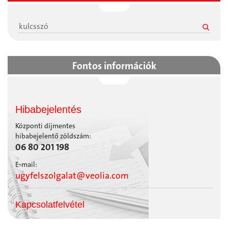
Fontos információk
Hibabejelentés
Központi díjmentes
hibabejelentő zöldszám:
06 80 201 198
E-mail:
ugyfelszolgalat@veolia.com
Kapcsolatfelvétel