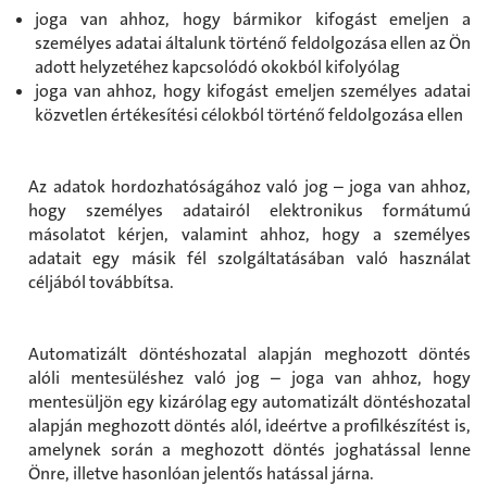
joga van ahhoz, hogy bármikor kifogást emeljen a
személyes adatai általunk történő feldolgozása ellen az Ön
adott helyzetéhez kapcsolódó okokból kifolyólag
joga van ahhoz, hogy kifogást emeljen személyes adatai
közvetlen értékesítési célokból történő feldolgozása ellen
Az adatok hordozhatóságához való jog – joga van ahhoz,
hogy személyes adatairól elektronikus formátumú
másolatot kérjen, valamint ahhoz, hogy a személyes
adatait egy másik fél szolgáltatásában való használat
céljából továbbítsa.
Automatizált döntéshozatal alapján meghozott döntés
alóli mentesüléshez való jog – joga van ahhoz, hogy
mentesüljön egy kizárólag egy automatizált döntéshozatal
alapján meghozott döntés alól, ideértve a profilkészítést is,
amelynek során a meghozott döntés joghatással lenne
Önre, illetve hasonlóan jelentős hatással járna.