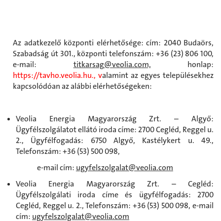
Az adatkezelő központi elérhetősége: cím: 2040 Budaörs,
Szabadság út 301., központi telefonszám: +36 (23) 806 100,
e-mail:
titkarsag@veolia.com,
honlap:
https://tavho.veolia.h
u
.,
v
alamint az egyes településekhez
kapcsolódóan az alábbi elérhetőségeken:
Veolia Energia Magyarország Zrt. – Algyő:
Ügyfélszolgálatot ellátó iroda címe: 2700 Cegléd, Reggel u.
2., Ügyfélfogadás: 6750 Algyő, Kastélykert u. 49.,
Telefonszám: +36 (53) 500 098,
e-mail cím:
ugyfelszolgalat@veolia.com
Veolia Energia Magyarország Zrt. – Cegléd:
Ügyfélszolgálati iroda címe és ügyfélfogadás: 2700
Cegléd, Reggel u. 2., Telefonszám: +36 (53) 500 098, e-mail
cím:
ugyfelszolgalat@veolia.com