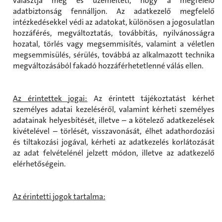
választja meg és üzemelteti, hogy a megfelelő
adatbiztonság fennálljon. Az adatkezelő megfelelő
intézkedésekkel védi az adatokat, különösen a jogosulatlan
hozzáférés, megváltoztatás, továbbítás, nyilvánosságra
hozatal, törlés vagy megsemmisítés, valamint a véletlen
megsemmisülés, sérülés, továbbá az alkalmazott technika
megváltozásából fakadó hozzáférhetetlenné válás ellen.
Az érintettek jogai:
Az érintett tájékoztatást kérhet
személyes adatai kezeléséről, valamint kérheti személyes
adatainak helyesbítését, illetve – a kötelező adatkezelések
kivételével – törlését, visszavonását, élhet adathordozási
és tiltakozási jogával, kérheti az adatkezelés korlátozását
az adat felvételénél jelzett módon, illetve az adatkezelő
elérhetőségein.
Az érintetti jogok tartalma: