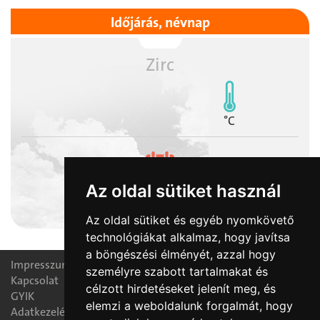
Időjárás, névnap
Zirc
°C
Az oldal sütiket használ
2026-08-08
László napja
Az oldal sütiket és egyéb nyomkövető
technológiákat alkalmaz, hogy javítsa
a böngészési élményét, azzal hogy
Impresszum
személyre szabott tartalmakat és
Kapcsolat
célzott hirdetéseket jelenít meg, és
GYIK
elemzi a weboldalunk forgalmát, hogy
Adatkezelési nyilatkozat