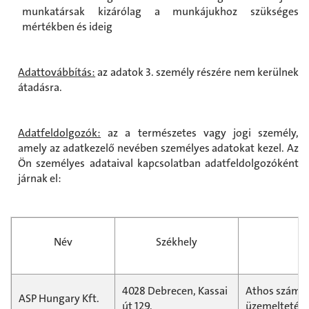
munkatársak kizárólag a munkájukhoz szükséges
mértékben és ideig
Adattovábbítás:
az adatok 3. személy részére nem kerülnek
átadásra.
Adatfeldolgozók:
az a természetes vagy jogi személy,
amely az adatkezelő nevében személyes adatokat kezel. Az
Ön személyes adataival kapcsolatban adatfeldolgozóként
járnak el:
Név
Székhely
f
4028 Debrecen, Kassai
Athos számlá
ASP Hungary Kft.
út 129.
üzemeltetés