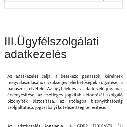
III.Ügyfélszolgálati
adatkezelés
Az adatkezelés célja:
a beérkező panaszok, kérelmek
megválaszolásához szükséges elérhetőségek rögzítése, a
panaszok felvétele. Az ügyfelek és az adatkezelő jogainak
érvényesítése, az esetleges jogviták eldöntését szolgáló
bizonyíték biztosítása, az utólagos bizonyíthatóság
szolgáltatása, jogszabályi kötelezettség teljesítése.
Az adatkezelés jogalapja:
a GDPR (2016/679 EU