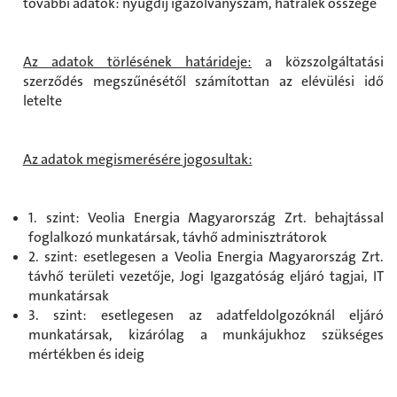
további adatok: nyugdíj igazolványszám, hátralék összege
Az adatok törlésének határideje:
a közszolgáltatási
szerződés megszűnésétől számítottan az elévülési idő
letelte
Az adatok megismerésére jogosultak:
1. szint: Veolia Energia Magyarország Zrt. behajtással
foglalkozó munkatársak, távhő adminisztrátorok
2. szint: esetlegesen a Veolia Energia Magyarország Zrt.
távhő területi vezetője, Jogi Igazgatóság eljáró tagjai, IT
munkatársak
3. szint: esetlegesen az adatfeldolgozóknál eljáró
munkatársak, kizárólag a munkájukhoz szükséges
mértékben és ideig