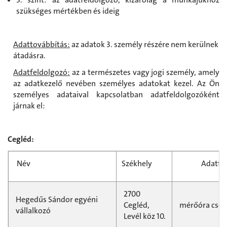
szükséges mértékben és ideig
Adattovábbítás:
az adatok 3. személy részére nem kerülnek
átadásra.
Adatfeldolgozó:
az a természetes vagy jogi személy, amely
az adatkezelő nevében személyes adatokat kezel. Az Ön
személyes adataival kapcsolatban adatfeldolgozóként
járnak el:
Cegléd:
Név
Székhely
Adatfel
2700
Hegedűs Sándor egyéni
Cegléd,
mérőóra csere
vállalkozó
Levél köz 10.