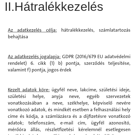
II.Hátralékkezelés
Az adatkezelés célja:
hátralékkezelés, számlatartozás
behajtása
Az adatkezelés jogalapja:
GDPR (2016/679 EU adatvédelmi
rendelet) 6. cikk (1) b) pontja, szerződés teljesítése,
valamint f) pontja, jogos érdek
Kezelt adatok köre:
ügyfél neve, lakcíme, születési ideje,
születési helye, anyja neve, egyéb szervezetek
vonatkozásában a neve, székhelye, képviselő nevére
vonatkozó adatok, és mindkét esetben a felhasználási hely
címe és kódja, a számlázásra és a díjfizetésre vonatkozó
adatok; telefonszám, e-mail cím, ügyfél azonosító,
mérőóra állás, részletfizetési kérelemnél esetlegesen