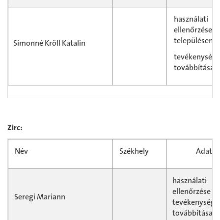
használati
ellenőrzése
településen, 
Simonné Kröll Katalin
tevékenységb
továbbítása
Zirc:
Név
Székhely
Adatfe
használati
ellenőrzése 
Seregi Mariann
tevékenység
továbbítása