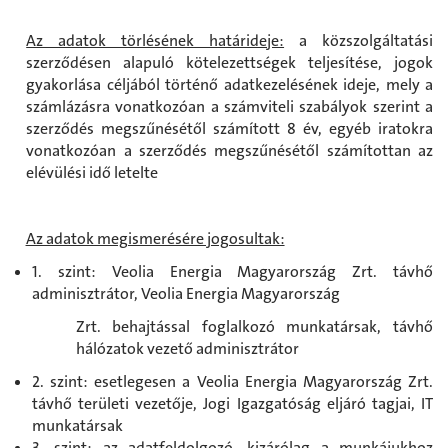
Az adatok törlésének határideje:
a közszolgáltatási
szerződésen alapuló kötelezettségek teljesítése, jogok
gyakorlása céljából történő adatkezelésének ideje, mely a
számlázásra vonatkozóan a számviteli szabályok szerint a
szerződés megszűnésétől számított 8 év, egyéb iratokra
vonatkozóan a szerződés megszűnésétől számítottan az
elévülési idő letelte
Az adatok megismerésére jogosultak:
1. szint: Veolia Energia Magyarország Zrt. távhő
adminisztrátor, Veolia Energia Magyarország
Zrt. behajtással foglalkozó munkatársak, távhő
hálózatok vezető adminisztrátor
2. szint: esetlegesen a Veolia Energia Magyarország Zrt.
távhő területi vezetője, Jogi Igazgatóság eljáró tagjai, IT
munkatársak
3. szint: az adatfeldolgozó, kizárólag a munkájukhoz