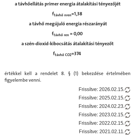
a távhőellátás primer energia átalakítási tényezőjét
f
=1,38
távhő nren
a távhő megújuló energia részarányát
f
= 0,00
távhő ren
a szén-dioxid-kibocsátás átalakítási tényezőt
f
=374
távhő CO2
értékkel kell a rendelet 8. § (1) bekezdése értelmében
figyelembe venni.
Frissítve: 2026.02.15.
Frissítve: 2025.02.15.
Frissítve: 2024.02.23.
Frissítve: 2023.02.15.
Frissítve: 2022.02.15.
Frissítve: 2021.02.11.