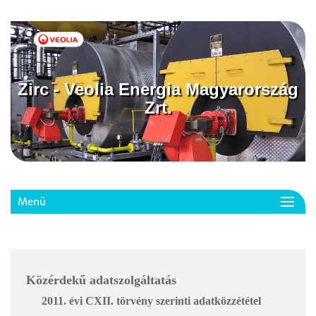
Zirc - Veolia Energia Magyarország
Zrt.
Menü
Toggl
navig
Közérdekű adatszolgáltatás
2011. évi CXII. törvény szerinti adatközzététel