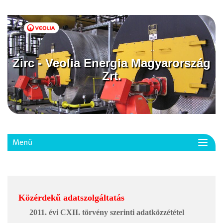
Zirc - Veolia Energia Magyarország
Zrt.
Menü
Toggl
navig
Közérdekű adatszolgáltatás
2011. évi CXII. törvény szerinti adatközzététel