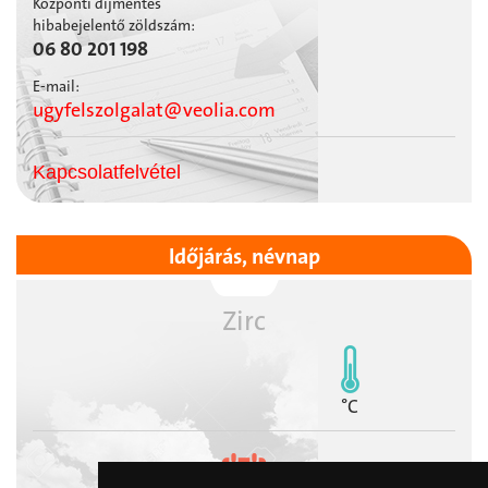
Központi díjmentes
hibabejelentő zöldszám:
06 80 201 198
E-mail:
ugyfelszolgalat@veolia.com
Kapcsolatfelvétel
Időjárás, névnap
Zirc
°C