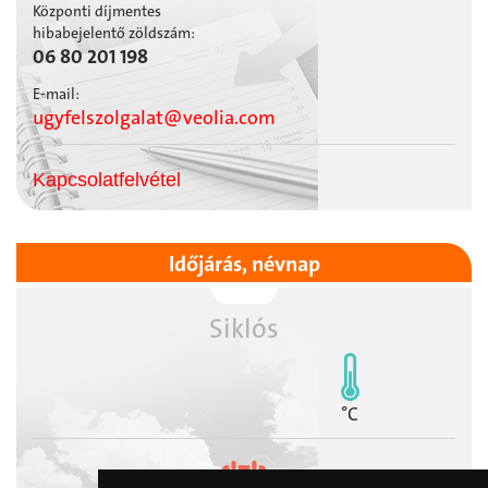
Központi díjmentes
hibabejelentő zöldszám:
06 80 201 198
E-mail:
ugyfelszolgalat@veolia.com
Kapcsolatfelvétel
Időjárás, névnap
Siklós
°C