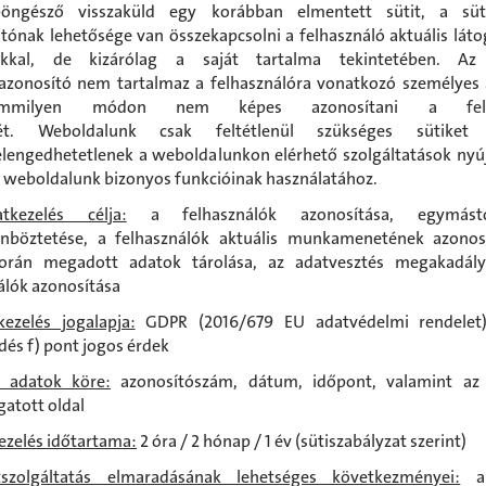
ngésző visszaküld egy korábban elmentett sütit, a süt
atónak lehetősége van összekapcsolni a felhasználó aktuális láto
akkal, de kizárólag a saját tartalma tekintetében. A
azonosító nem tartalmaz a felhasználóra vonatkozó személyes
mmilyen módon nem képes azonosítani a felha
ét. Weboldalunk csak feltétlenül szükséges sütiket 
lengedhetetlenek a weboldalunkon elérhető szolgáltatások nyú
 weboldalunk bizonyos funkcióinak használatához.
kezelés célja:
a felhasználók azonosítása, egymást
nböztetése, a felhasználók aktuális munkamenetének azonosí
orán megadott adatok tárolása, az adatvesztés megakadály
álók azonosítása
ezelés jogalapja:
GDPR (2016/679 EU adatvédelmi rendelet)
zdés f) pont jogos érdek
t adatok köre:
azonosítószám, dátum, időpont, valamint az 
atott oldal
ezelés időtartama:
2 óra / 2 hónap / 1 év (sütiszabályzat szerint)
szolgáltatás elmaradásának lehetséges következményei:
a 