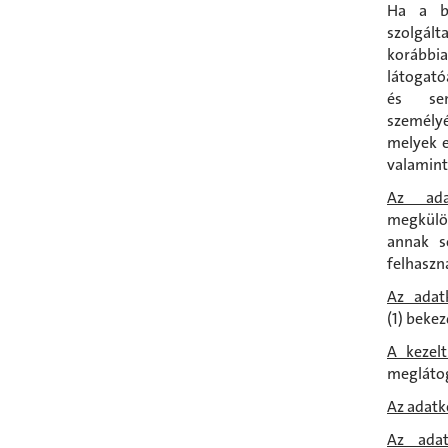
Ha a bö
szolgált
korábbi
látogató
és se
személy
melyek e
valamint
Az adat
megkülö
annak s
felhaszn
Az adatk
(1) beke
A kezel
meglátog
Az adatk
Az adat