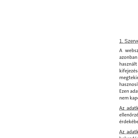
1. Szerv
A websze
azonban 
használt
kifejez
megteki
hasznosí
Ezen ada
nem kapc
Az adatk
ellenőrz
érdekébe
Az adatk