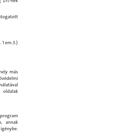
g Zrt-nek
átogatott
. 1 em.3.)
amely más
óvédelmi
nálatával
 oldalak
őprogram
n, annak
 igénybe.