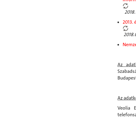
2018.
2013. 
2018.
Nemzet
Az adat
Szabadsá
Budapest
Az adatk
Veolia 
telefons