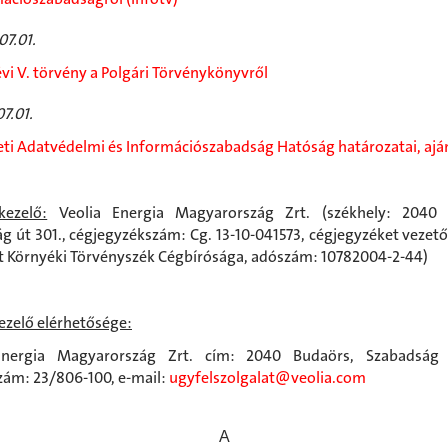
07.01.
évi V. törvény a Polgári Törvénykönyvről
07.01.
i Adatvédelmi és Információszabadság Hatóság határozatai, aján
kezelő:
Veolia Energia Magyarország Zrt. (székhely: 2040 
g út 301., cégjegyzékszám: Cg. 13-10-041573, cégjegyzéket vezető
 Környéki Törvényszék Cégbírósága, adószám: 10782004-2-44)
ezelő elérhetősége:
Energia Magyarország Zrt. cím: 2040 Budaörs, Szabadság 
zám: 23/806-100, e-mail:
ugyfelszolgalat@veolia.com
A