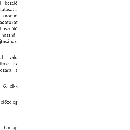
i kezelő
gatását a
z anonim
 adatokat
sználó
használ,
jtásához,
ól való
tása, az
ozása, a
 6. cikk
előzőleg
honlap