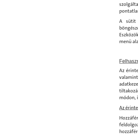
szolgál
pontatl
A sütit 
böngés
Eszközök
menü ala
Felhaszn
Az érint
valamin
adatkeze
tiltakozá
módon, i
Az érinte
Hozzáfér
feldolg
hozzáfér