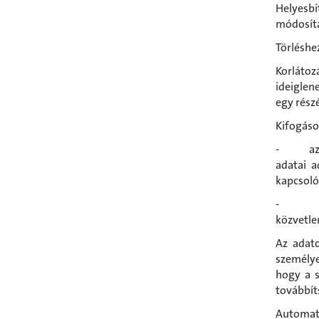
Helyesbí
módosítá
Törléshez
Korláto
ideiglen
egy rész
Kifogásol
- az éri
adatai a
kapcsoló
- az ér
közvetle
Az adat
személye
hogy a s
továbbít
Automati