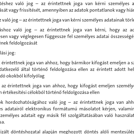
téshez való jog – az érintettnek joga van kérni személyes 
sát vagy frissítését, amennyiben az adatok pontatlanok vagy hi
 való jog – az érintettnek joga van kérni személyes adatainak törl
záshoz való jog – az érintettnek joga van kérni, hogy az ad
esen vagy véglegesen függessze fel személyes adatai összesség
ének feldolgozását
ási jog:
ntettnek joga van ahhoz, hogy bármikor kifogást emeljen a 
datkezelő által történő feldolgozása ellen az érintett adott he
dó okokból kifolyólag
intettnek joga van ahhoz, hogy kifogást emeljen személye
n értékesítési célokból történő feldolgozása ellen
ok hordozhatóságához való jog – az érintettnek joga van ahh
s adatairól elektronikus formátumú másolatot kérjen, valami
zemélyes adatait egy másik fél szolgáltatásában való használat
sa.
zált döntéshozatal alapján meghozott döntés alóli mentesülé