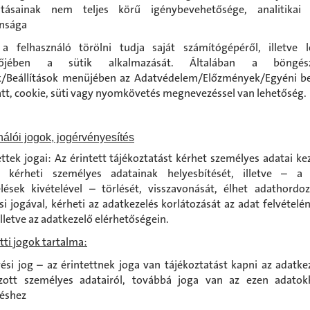
tatásainak nem teljes körű igénybevehetősége, analitikai
ansága
a felhasználó törölni tudja saját számítógépéről, illetve le
zőjében a sütik alkalmazását. Általában a böngé
/Beállítások menüjében az Adatvédelem/Előzmények/Egyéni be
tt, cookie, süti vagy nyomkövetés megnevezéssel van lehetőség.
álói jogok, jogérvényesítés
ettek jogai: Az érintett tájékoztatást kérhet személyes adatai kez
t kérheti személyes adatainak helyesbítését, illetve – a 
lések kivételével – törlését, visszavonását, élhet adathordo
si jogával, kérheti az adatkezelés korlátozását az adat felvételén
lletve az adatkezelő elérhetőségein.
tti jogok tartalma:
ési jog – az érintettnek joga van tájékoztatást kapni az adatkez
ozott személyes adatairól, továbbá joga van az ezen adatok
éshez