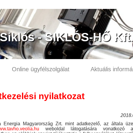
Siklós - SIKLÓS-HŐ Kft
Online ügyfélszolgálat
Aktuális informá
kezelési nyilatkozat
2018.
a Energia Magyarország Zrt. mint adatkezelő, az általa üzem
www.tavho.veolia.hu
weboldal látogatására vonatkozó ad