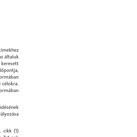
 címekhez
z általuk
 keresett
őpontja,
formában
 célokra.
 formában
ödésének
dályozása
cikk (1)