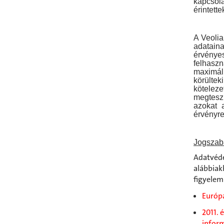
kapcsola
érintette
A Veolia
adatain
érvényes
felhasz
maximáli
körültek
köteleze
megteszi
azokat 
érvényre
Jogszab
Adatvéde
alábbiak
figyelem
Európa
2011. 
inform