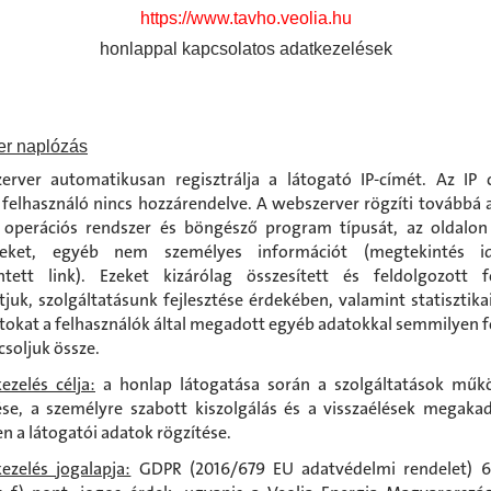
https://www.tavho.veolia.hu
honlappal kapcsolatos adatkezelések
er naplózás
rver automatikusan regisztrálja a látogató IP-címét. Az IP
felhasználó nincs hozzárendelve. A webszerver rögzíti továbbá a
 operációs rendszer és böngésző program típusát, az oldalon
éseket, egyéb nem személyes információt (megtekintés id
ntett link). Ezeket kizárólag összesített és feldolgozott 
tjuk, szolgáltatásunk fejlesztése érdekében, valamint statisztikai
tokat a felhasználók által megadott egyéb adatokkal semmilyen
soljuk össze.
ezelés célja:
a honlap látogatása során a szolgáltatások műk
ése, a személyre szabott kiszolgálás és a visszaélések megaka
n a látogatói adatok rögzítése.
ezelés jogalapja:
GDPR (2016/679 EU adatvédelmi rendelet) 6. 