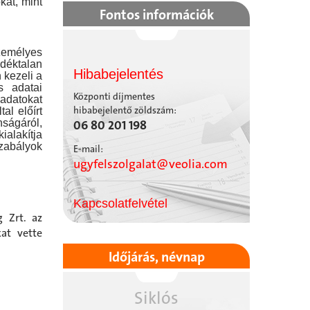
kat, mint
Fontos információk
személyes
déktalan
Hibabejelentés
 kezeli a
s adatai
Központi díjmentes
 adatokat
hibabejelentő zöldszám:
al előírt
nságáról,
06 80 201 198
ialakítja
zabályok
E-mail:
ugyfelszolgalat@veolia.com
Kapcsolatfelvétel
g Zrt. az
kat vette
Időjárás, névnap
Siklós