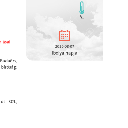
°C
lásai
2026-08-07
Ibolya napja
Budaörs,
 bíróság:
út 301.,