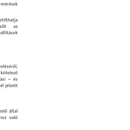
 mérések
tilthatja
szők az
állítások
eléséről,
kötelező
zási – és
él jelzett
elő által
hoz való