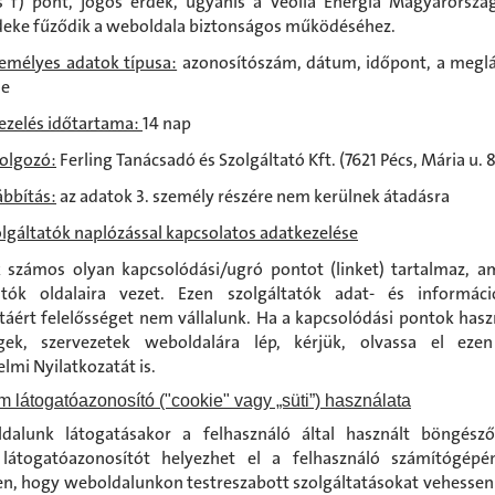
 f) pont, jogos érdek, ugyanis a Veolia Energia Magyarorszá
deke fűződik a weboldala biztonságos működéséhez.
zemélyes adatok típusa:
azonosítószám, dátum, időpont, a megl
me
ezelés időtartama:
14 nap
olgozó:
Ferling Tanácsadó és Szolgáltató Kft. (7621 Pécs, Mária u. 8
bbítás:
az adatok 3. személy részére nem kerülnek átadásra
olgáltatók naplózással kapcsolatos adatkezelése
 számos olyan kapcsolódási/ugró pontot (linket) tartalmaz, 
tatók oldalaira vezet. Ezen szolgáltatók adat- és informáci
táért felelősséget nem vállalunk. Ha a kapcsolódási pontok hasz
ek, szervezetek weboldalára lép, kérjük, olvassa el ezen
lmi Nyilatkozatát is.
m látogatóazonosító ("cookie" vagy „süti”) használata
dalunk látogatásakor a felhasználó által használt böngész
látogatóazonosítót helyezhet el a felhasználó számítógépé
n, hogy weboldalunkon testreszabott szolgáltatásokat vehessen