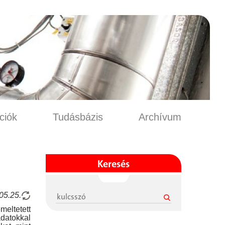
.
ciók
Tudásbázis
Archívum
Keresés
05.25.
eltetett
atokkal