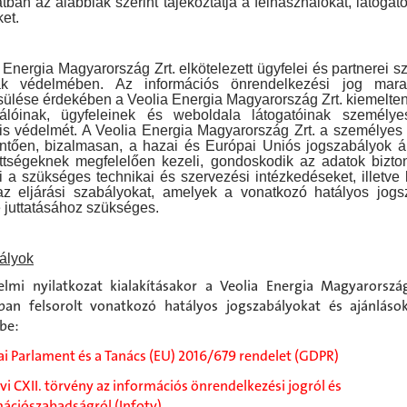
tban az alábbiak szerint tájékoztatja a felhasználókat, látogató
ket.
 Energia Magyarország Zrt. elkötelezett ügyfelei és partnerei 
ak védelmében. Az információs önrendelkezési jog mara
ülése érdekében a Veolia Energia Magyarország Zrt. kiemelten
nálóinak, ügyfeleinek és weboldala látogatóinak személye
s védelmét. A Veolia Energia Magyarország Zrt. a személyes
intően, bizalmasan, a hazai és Európai Uniós jogszabályok ált
ttségeknek megfelelően kezeli, gondoskodik az adatok bizto
 a szükséges technikai és szervezési intézkedéseket, illetve k
az eljárási szabályokat, amelyek a vonatkozó hatályos jogs
 juttatásához szükséges.
ályok
lmi nyilatkozat kialakításakor a Veolia Energia Magyarorszá
ban felsorolt vonatkozó hatályos jogszabályokat és ajánláso
be:
i Parlament és a Tanács (EU) 2016/679 rendelet (GDPR)
évi CXII. törvény az információs önrendelkezési jogról és
ációszabadságról (Infotv)