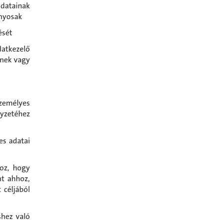
adatainak
ányosak
ését
atkezelő
ének vagy
személyes
lyzetéhez
s adatai
oz, hogy
nt ahhoz,
 céljából
shez való