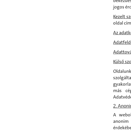
bekezdés
jogos ér
Kezelt s
oldal cí
Az adatk
Adatfeld
Adattová
Külső sz
Oldalunk
szolgál
gyakorla
más cég
Adatvéde
2. Anoni
A webol
anonim 
érdekébe