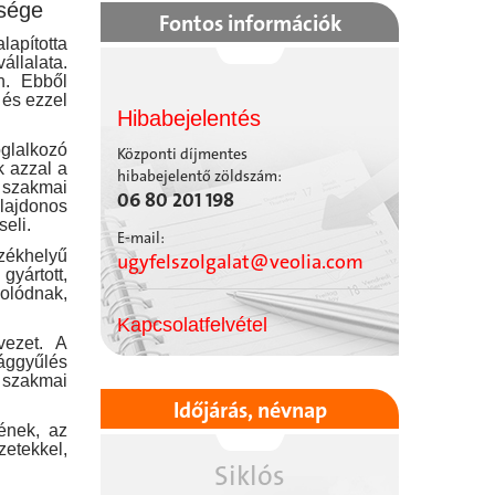
sége
Fontos információk
lapította
llalata.
n. Ebből
 és ezzel
Hibabejelentés
oglalkozó
Központi díjmentes
k azzal a
hibabejelentő zöldszám:
t szakmai
06 80 201 198
ulajdonos
eli.
E-mail:
székhelyű
ugyfelszolgalat@veolia.com
gyártott,
olódnak,
Kapcsolatfelvétel
vezet. A
ággyűlés
, szakmai
Időjárás, névnap
ének, az
etekkel,
Siklós