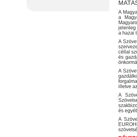
MATÁSZ
A Magyar
a Magya
Magyaro
jelenleg
a hazai 
A Szövet
szerveze
céllal s
és gazda
önkormán
A Szövet
gazdálko
forgalm
illetve a
A Szöve
Szövets
szakbizo
és egyéb
A Szöve
EUROHEA
szövetsé