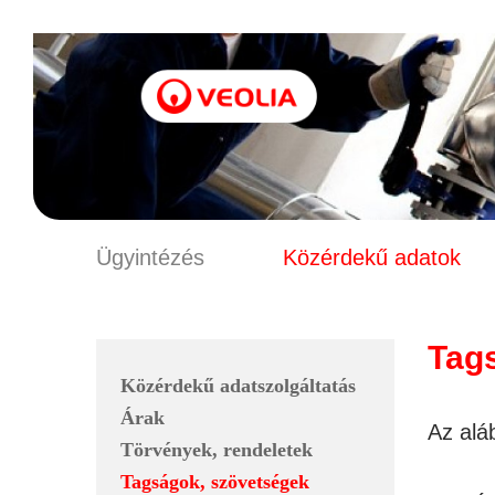
Ügyintézés
Közérdekű adatok
Tag
Közérdekű adatszolgáltatás
Árak
Az alá
Törvények, rendeletek
Tagságok, szövetségek