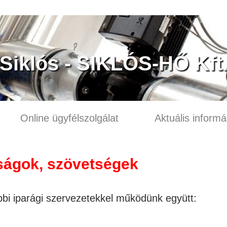
Siklós - SIKLÓS-HŐ Kft
Online ügyfélszolgálat
Aktuális informá
ságok, szövetségek
bbi iparági szervezetekkel működünk együtt: