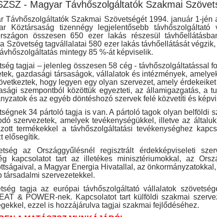
SZ - Magyar Távhőszolgáltatók Szakmai Szövet
 Távhőszolgáltatók Szakmai Szövetségét 1994. január 1-jén a
r Köztársaság tizennégy legjelentősebb távhőszolgáltató vá
rszágon összesen 650 ezer lakás részesül távhőellátásba
 a Szövetség tagvállalatai 580 ezer lakás távhőellátását végzik,
távhőszolgáltatás mintegy 85 %-át képviselik.
ség tagjai – jelenleg összesen 58 cég - távhőszolgáltatással f
tek, gazdasági társaságok, vállalatok és intézmények, amelye
zövetkeztek, hogy legyen egy olyan szervezet, amely érdekeike
sági szempontból közöttük egyezteti, az államigazgatás, a t
yzatok és az egyéb döntéshozó szervek felé közvetíti és képvis
ségnek 34 pártoló tagja is van. A pártoló tagok olyan belföldi 
dó szervezetek, amelyek tevékenységükkel, illetve az általuk 
azott termékekkel a távhőszolgáltatási tevékenységhez kapcs
zt elősegítik.
tség az Országgyűlésnél regisztrált érdekképviseleti szer
ég kapcsolatot tart az illetékes minisztériumokkal, az Orsz
ttságaival, a Magyar Energia Hivatallal, az önkormányzatokkal
 társadalmi szervezetekkel.
tség tagja az európai távhőszolgáltató vállalatok szövetség
T & POWER-nek. Kapcsolatot tart külföldi szakmai szervez
gekkel, ezzel is hozzájárulva tagjai szakmai fejlődéséhez.