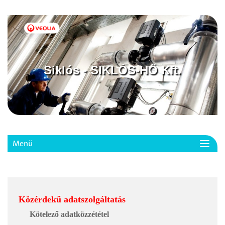
Siklós - SIKLÓS-HŐ Kft.
Menü
Toggl
navig
Közérdekű adatszolgáltatás
Kötelező adatközzététel