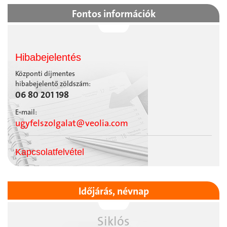
Fontos információk
Hibabejelentés
Központi díjmentes
hibabejelentő zöldszám:
06 80 201 198
E-mail:
ugyfelszolgalat@veolia.com
Kapcsolatfelvétel
Időjárás, névnap
Siklós