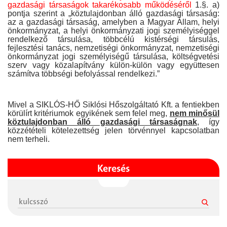
gazdasági társaságok takarékosabb működéséről
1.§. a)
pontja szerint a „köztulajdonban álló gazdasági társaság:
az a gazdasági társaság, amelyben a Magyar Állam, helyi
önkormányzat, a helyi önkormányzati jogi személyiséggel
rendelkező társulása, többcélú kistérségi társulás,
fejlesztési tanács, nemzetiségi önkormányzat, nemzetiségi
önkormányzat jogi személyiségű társulása, költségvetési
szerv vagy közalapítvány külön-külön vagy együttesen
számítva többségi befolyással rendelkezi.”
Mivel a SIKLÓS-HŐ Siklósi Hőszolgáltató Kft. a fentiekben
körülírt kritériumok egyikének sem felel meg,
nem minősül
köztulajdonban álló gazdasági társaságnak
, így
közzétételi kötelezettség jelen törvénnyel kapcsolatban
nem terheli.
Keresés