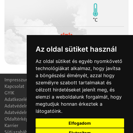
°C
Az oldal sütiket használ
2026-08-07
Ibolya napja
Az oldal sütiket és egyéb nyomkövető
technológiákat alkalmaz, hogy javítsa
a böngészési élményét, azzal hogy
Impresszum
személyre szabott tartalmakat és
Kapcsolat
célzott hirdetéseket jelenít meg, és
GYIK
elemzi a weboldalunk forgalmát, hogy
Adatkezelési nyilatkozat
megtudjuk honnan érkeztek a
Adatvédelmi tájékoztató
látogatóink.
Adatvédelmi tisztségviselő
Oldaltérkép
Elfogadom
Karrier
Süti szabályzat
Elutasítom