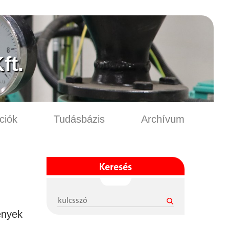
ft.
ciók
Tudásbázis
Archívum
Keresés
ények