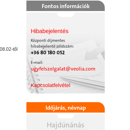
Fontos információk
Hibabejelentés
Központi díjmentes
hibabejelentő zöldszám:
08.02-től
+36 80 180 052
E-mail:
ugyfelszolgalat@veolia.com
Kapcsolatfelvétel
Időjárás, névnap
Hajdúnánás