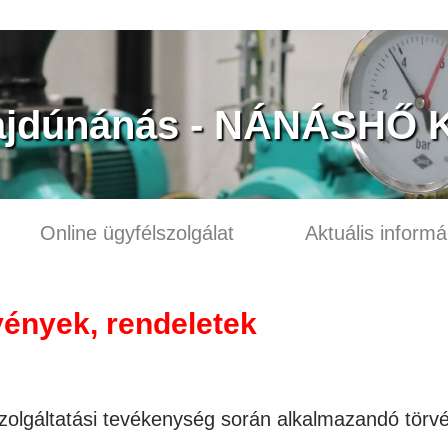
jdúnánás - NÁNÁSHŐ K
Online ügyfélszolgálat
Aktuális informá
ények, rendeletek
zolgáltatási tevékenység során alkalmazandó törv