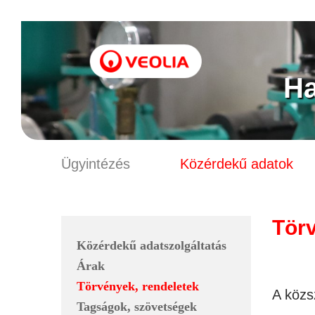
Ha
Ügyintézés
Közérdekű adatok
Törv
Közérdekű adatszolgáltatás
Árak
Törvények, rendeletek
A közs
Tagságok, szövetségek