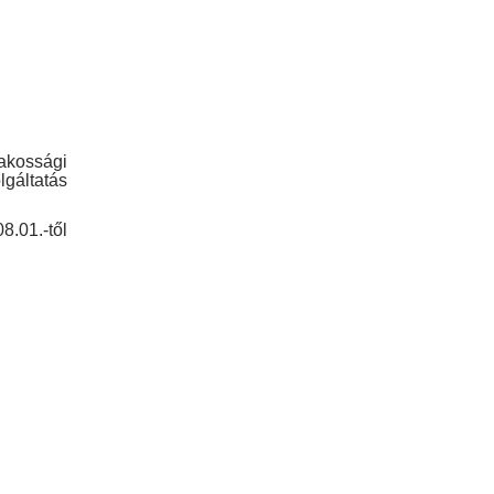
akossági
lgáltatás
8.01.-től