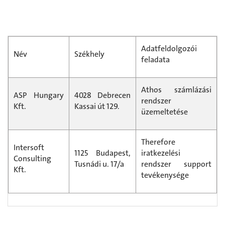
Adatfeldolgozói
Név
Székhely
feladata
Athos számlázási
ASP Hungary
4028 Debrecen
rendszer
Kft.
Kassai út 129.
üzemeltetése
Therefore
Intersoft
1125 Budapest,
iratkezelési
Consulting
Tusnádi u. 17/a
rendszer support
Kft.
tevékenysége