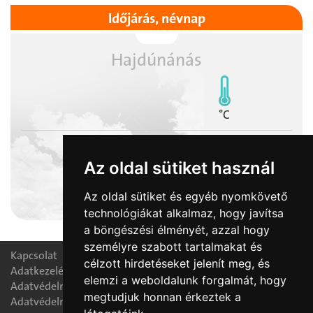
Időjárás, névnap
Hajdúnánás
°C
Az oldal sütiket használ
2026-08-06
Az oldal sütiket és egyéb nyomkövető
Berta, Bettina napja
technológiákat alkalmaz, hogy javítsa
a böngészési élményét, azzal hogy
személyre szabott tartalmakat és
Kapcsolat
célzott hirdetéseket jelenít meg, és
Adatkezelési nyilatkozat
elemzi a weboldalunk forgalmát, hogy
Adatvédelmi tájékoztató
megtudjuk honnan érkeztek a
Adatvédelmi tisztségviselő