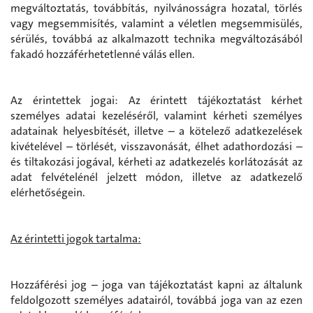
megváltoztatás, továbbítás, nyilvánosságra hozatal, törlés
vagy megsemmisítés, valamint a véletlen megsemmisülés,
sérülés, továbbá az alkalmazott technika megváltozásából
fakadó hozzáférhetetlenné válás ellen.
Az érintettek jogai: Az érintett tájékoztatást kérhet
személyes adatai kezeléséről, valamint kérheti személyes
adatainak helyesbítését, illetve – a kötelező adatkezelések
kivételével – törlését, visszavonását, élhet adathordozási –
és tiltakozási jogával, kérheti az adatkezelés korlátozását az
adat felvételénél jelzett módon, illetve az adatkezelő
elérhetőségein.
Az érintetti jogok tartalma:
Hozzáférési jog – joga van tájékoztatást kapni az általunk
feldolgozott személyes adatairól, továbbá joga van az ezen