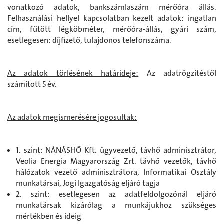
vonatkozó adatok, bankszámlaszám mérőóra állás.
Felhasználási hellyel kapcsolatban kezelt adatok: ingatlan
cím, fűtött légköbméter, mérőóra-állás, gyári szám,
esetlegesen: díjfizető, tulajdonos telefonszáma.
Az adatok törlésének határideje:
Az adatrögzítéstől
számított 5 év.
Az adatok megismerésére jogosultak:
1. szint: NÁNÁSHŐ Kft. ügyvezető, távhő adminisztrátor,
Veolia Energia Magyarország Zrt. távhő vezetők, távhő
hálózatok vezető adminisztrátora, Informatikai Osztály
munkatársai, Jogi Igazgatóság eljáró tagja
2. szint: esetlegesen az adatfeldolgozónál eljáró
munkatársak kizárólag a munkájukhoz szükséges
mértékben és ideig