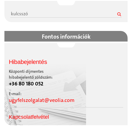
Fontos információk
Hibabejelentés
Központi díjmentes
hibabejelentő zöldszám:
+36 80 180 052
E-mail:
ugyfelszolgalat@veolia.com
Kapcsolatfelvétel