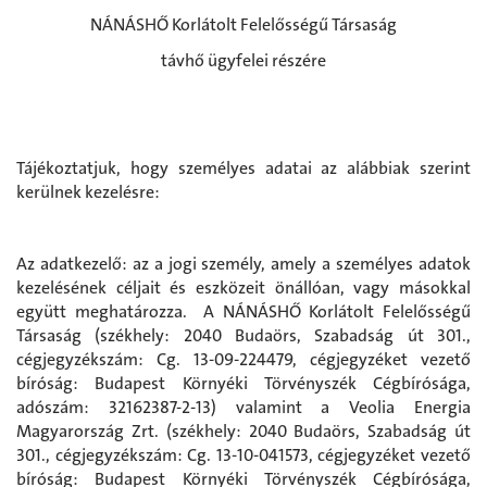
NÁNÁSHŐ Korlátolt Felelősségű Társaság
távhő ügyfelei részére
Tájékoztatjuk, hogy személyes adatai az alábbiak szerint
kerülnek kezelésre:
Az adatkezelő: az a jogi személy, amely a személyes adatok
kezelésének céljait és eszközeit önállóan, vagy másokkal
együtt meghatározza. A NÁNÁSHŐ Korlátolt Felelősségű
Társaság (székhely: 2040 Budaörs, Szabadság út 301.,
cégjegyzékszám: Cg. 13-09-224479, cégjegyzéket vezető
bíróság: Budapest Környéki Törvényszék Cégbírósága,
adószám: 32162387-2-13) valamint a Veolia Energia
Magyarország Zrt. (székhely: 2040 Budaörs, Szabadság út
301., cégjegyzékszám: Cg. 13-10-041573, cégjegyzéket vezető
bíróság: Budapest Környéki Törvényszék Cégbírósága,