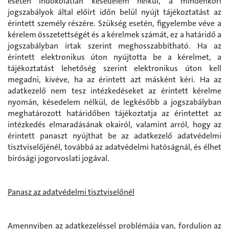
esetén indokolatlan késedelem nélkül, a mindenkori
jogszabályok által előírt időn belül nyújt tájékoztatást az
érintett személy részére. Szükség esetén, figyelembe véve a
kérelem összetettségét és a kérelmek számát, ez a határidő a
jogszabályban írtak szerint meghosszabbítható. Ha az
érintett elektronikus úton nyújtotta be a kérelmet, a
tájékoztatást lehetőség szerint elektronikus úton kell
megadni, kivéve, ha az érintett azt másként kéri. Ha az
adatkezelő nem tesz intézkedéseket az érintett kérelme
nyomán, késedelem nélkül, de legkésőbb a jogszabályban
meghatározott határidőben tájékoztatja az érintettet az
intézkedés elmaradásának okairól, valamint arról, hogy az
érintett panaszt nyújthat be az adatkezelő adatvédelmi
tisztviselőjénél, továbbá az adatvédelmi hatóságnál, és élhet
bírósági jogorvoslati jogával.
Panasz az adatvédelmi tisztviselőnél
Amennyiben az adatkezeléssel problémája van, forduljon az