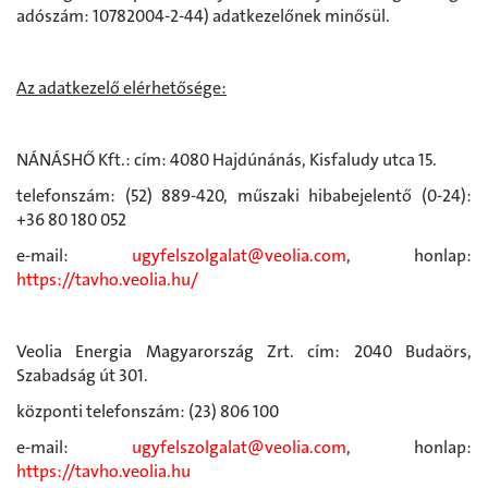
adószám: 10782004-2-44) adatkezelőnek minősül.
Az adatkezelő elérhetősége:
NÁNÁSHŐ Kft.: cím: 4080 Hajdúnánás, Kisfaludy utca 15.
telefonszám: (52) 889-420, műszaki hibabejelentő (0-24):
+36 80 180 052
e-mail:
ugyfelszolgalat@veolia.com
, honlap:
https://tavho.veolia.hu/
Veolia Energia Magyarország Zrt. cím: 2040 Budaörs,
Szabadság út 301.
központi telefonszám: (23) 806 100
e-mail:
ugyfelszolgalat@veolia.com
, honlap:
https://tavho.veolia.hu