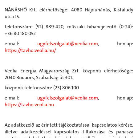
NÁNÁSHŐ Kft. elérhetősége: 4080 Hajdúnánás, Kisfaludy
utca 15.
telefonszám: (52) 889-420, műszaki hibabejelentő (0-24):
+36 80 180 052
e-mail:
ugyfelszolgalat@veolia.com
, honlap:
https://tavho.veolia.hu/
Veolia Energia Magyarország Zrt. központi elérhetősége:
2040 Budaörs, Szabadság út 301.
központi telefonszám: (23) 806 100
e-mail:
ugyfelszolgalat@veolia.com
, honlap:
https://tavho.veolia.hu
.
Az adatkezelő az érintett tájékoztatással kapcsolatos kérése,
illetve adatkezeléssel kapcsolatos tiltakozása és panasza