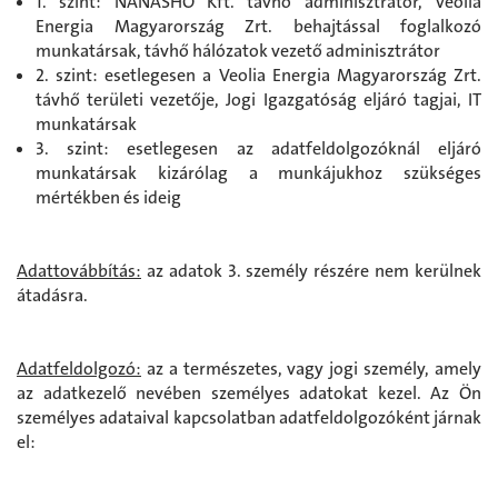
1. szint: NÁNÁSHŐ Kft. távhő adminisztrátor, Veolia
Energia Magyarország Zrt. behajtással foglalkozó
munkatársak, távhő hálózatok vezető adminisztrátor
2. szint: esetlegesen a Veolia Energia Magyarország Zrt.
távhő területi vezetője, Jogi Igazgatóság eljáró tagjai, IT
munkatársak
3. szint: esetlegesen az adatfeldolgozóknál eljáró
munkatársak kizárólag a munkájukhoz szükséges
mértékben és ideig
Adattovábbítás:
az adatok 3. személy részére nem kerülnek
átadásra.
Adatfeldolgozó:
az a természetes, vagy jogi személy, amely
az adatkezelő nevében személyes adatokat kezel. Az Ön
személyes adataival kapcsolatban adatfeldolgozóként járnak
el: