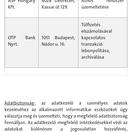
ASP Hungary
4028 Debrecen,
Athos rendszer
Kft.
Kassai út 129.
üzemeltetése
Túlfizetés
elszámolásával
OTP Bank
1051 Budapest,
kapcsolatos
Nyrt.
Nádor u. 16.
tranzakció
lebonyolítása,
archiválása
Adatbiztonság:
az adatkezelő a személyes adatok
kezeléséhez az alkalmazott informatikai eszközöket úgy
választja meg és üzemelteti, hogy a megfelelő adatbiztonság
fennálljon. Az adatkezelő megfelelő intézkedésekkel védi az
adatokat különösen a jogosulatlan hozzáférés,