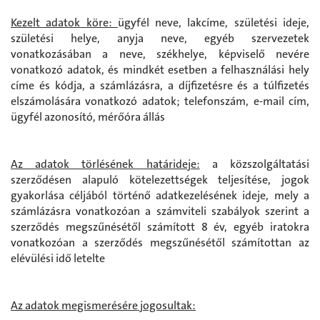
Kezelt adatok köre:
ügyfél neve, lakcíme, születési ideje,
születési helye, anyja neve, egyéb szervezetek
vonatkozásában a neve, székhelye, képviselő nevére
vonatkozó adatok, és mindkét esetben a felhasználási hely
címe és kódja, a számlázásra, a díjfizetésre és a túlfizetés
elszámolására vonatkozó adatok; telefonszám, e-mail cím,
ügyfél azonosító, mérőóra állás
Az adatok törlésének határideje:
a közszolgáltatási
szerződésen alapuló kötelezettségek teljesítése, jogok
gyakorlása céljából történő adatkezelésének ideje, mely a
számlázásra vonatkozóan a számviteli szabályok szerint a
szerződés megszűnésétől számított 8 év, egyéb iratokra
vonatkozóan a szerződés megszűnésétől számítottan az
elévülési idő letelte
Az adatok megismerésére jogosultak: