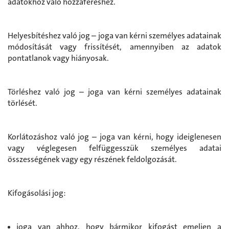
adatokhoz való hozzáféréshez.
Helyesbítéshez való jog – joga van kérni személyes adatainak
módosítását vagy frissítését, amennyiben az adatok
pontatlanok vagy hiányosak.
Törléshez való jog – joga van kérni személyes adatainak
törlését.
Korlátozáshoz való jog – joga van kérni, hogy ideiglenesen
vagy véglegesen felfüggesszük személyes adatai
összességének vagy egy részének feldolgozását.
Kifogásolási jog:
joga van ahhoz, hogy bármikor kifogást emeljen a