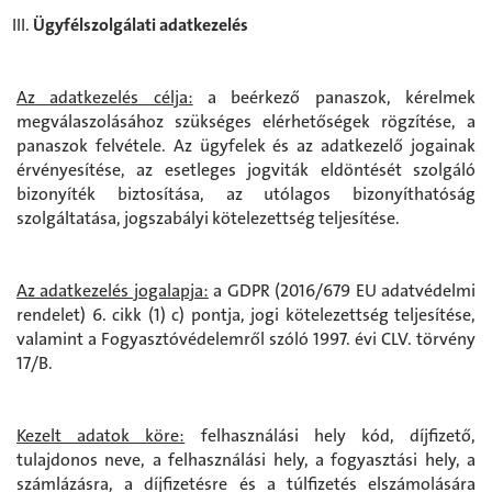
Ügyfélszolgálati adatkezelés
Az adatkezelés célja:
a beérkező panaszok, kérelmek
megválaszolásához szükséges elérhetőségek rögzítése, a
panaszok felvétele. Az ügyfelek és az adatkezelő jogainak
érvényesítése, az esetleges jogviták eldöntését szolgáló
bizonyíték biztosítása, az utólagos bizonyíthatóság
szolgáltatása, jogszabályi kötelezettség teljesítése.
Az adatkezelés jogalapja:
a GDPR (2016/679 EU adatvédelmi
rendelet) 6. cikk (1) c) pontja, jogi kötelezettség teljesítése,
valamint a Fogyasztóvédelemről szóló 1997. évi CLV. törvény
17/B.
Kezelt adatok köre:
felhasználási hely kód, díjfizető,
tulajdonos neve, a felhasználási hely, a fogyasztási hely, a
számlázásra, a díjfizetésre és a túlfizetés elszámolására