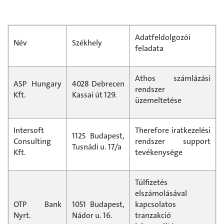
Adatfeldolgozói
Név
Székhely
feladata
Athos számlázási
ASP Hungary
4028 Debrecen
rendszer
Kft.
Kassai út 129.
üzemeltetése
Intersoft
Therefore iratkezelési
1125 Budapest,
Consulting
rendszer support
Tusnádi u. 17/a
Kft.
tevékenysége
Túlfizetés
elszámolásával
OTP Bank
1051 Budapest,
kapcsolatos
Nyrt.
Nádor u. 16.
tranzakció