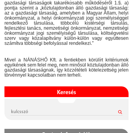
gazdasági társaságok takarékosabb működéséről 1.§. a)
pontja szerint a „köztulajdonban álló gazdasági társaság:
az a gazdasági társaság, amelyben a Magyar Állam, helyi
önkormányzat, a helyi önkormányzati jogi személyiséggel
rendelkező társulása, többcélú kistérségi társulás,
fejlesztési tanács, nemzetiségi önkormányzat, nemzetiségi
önkormányzat jogi személyiségű társulása, költségvetési
szerv vagy közalapítvány külön-külön vagy együttesen
számítva többségi befolyással rendelkezi.”
Mivel a NÁNÁSHŐ Kft. a fentiekben körülírt kritériumok
egyikének sem felel meg, nem minősül köztulajdonban álló
gazdasági társaságnak, így közzétételi kötelezettség jelen
törvénnyel kapcsolatban nem terheli.
Keresés