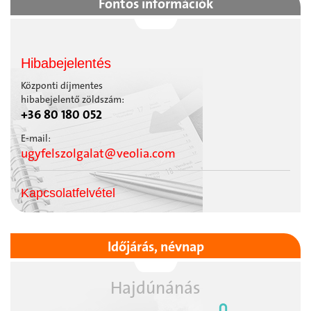
Fontos információk
Hibabejelentés
Központi díjmentes
hibabejelentő zöldszám:
+36 80 180 052
E-mail:
ugyfelszolgalat@veolia.com
Kapcsolatfelvétel
Időjárás, névnap
Hajdúnánás