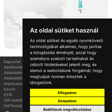
°C
Az oldal sütiket használ
2026-08-08
Az oldal sütiket és egyéb nyomkövető
László napja
technológiákat alkalmaz, hogy javítsa
a böngészési élményét, azzal hogy
személyre szabott tartalmakat és
Kapcsolat
célzott hirdetéseket jelenít meg, és
Adatkezelési nyilatkozat
elemzi a weboldalunk forgalmát, hogy
Adatvédelmi tájékoztató
megtudjuk honnan érkeztek a
Adatvédelmi tisztségviselő
látogatóink.
Impresszum
Karrier
Elfogadom
GYIK
Süti szabályzat
Elutasítom
Süti hozzájárulás módosítása
Beállítások megváltoztatása