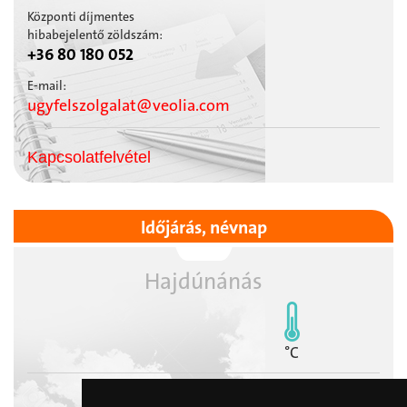
Központi díjmentes
hibabejelentő zöldszám:
+36 80 180 052
E-mail:
ugyfelszolgalat@veolia.com
Kapcsolatfelvétel
Időjárás, névnap
Hajdúnánás
°C