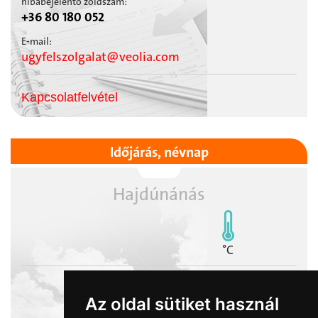
hibabejelentő zöldszám:
+36 80 180 052
E-mail:
ugyfelszolgalat@veolia.com
Kapcsolatfelvétel
Időjárás, névnap
Hajdúnánás
°C
Az oldal sütiket használ