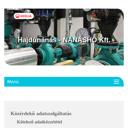
Hajdúnánás - NÁNÁSHŐ Kft.
Menü
Toggl
navig
Közérdekű adatszolgáltatás
Kötelező adatközzététel