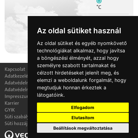
°C
Az oldal sütiket használ
2026-08-09
Az oldal sütiket és egyéb nyomkövető
Emőd napja
technológiákat alkalmaz, hogy javítsa
a böngészési élményét, azzal hogy
személyre szabott tartalmakat és
Kapcsolat
célzott hirdetéseket jelenít meg, és
Adatkezelési nyilatkozat
elemzi a weboldalunk forgalmát, hogy
Adatvédelmi tájékoztató
megtudjuk honnan érkeztek a
Adatvédelmi tisztségviselő
látogatóink.
Impresszum
Karrier
Elfogadom
GYIK
Süti szabályzat
Elutasítom
Süti hozzájárulás módosítása
Beállítások megváltoztatása