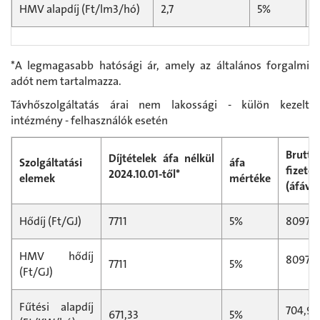
HMV alapdíj (Ft/lm3/hó)
2,7
5%
2
*A legmagasabb hatósági ár, amely az általános forgalmi
adót nem tartalmazza.
Távhőszolgáltatás árai nem lakossági - külön kezelt
intézmény - felhasználók esetén
Bruttó
Díjtételek áfa nélkül
Szolgáltatási
áfa
fizet
2024.10.01-től*
elemek
mértéke
(áfával
Hődíj (Ft/GJ)
7711
5%
8097
HMV hődíj
8097
7711
5%
(Ft/GJ)
Fűtési alapdíj
704,9
671,33
5%