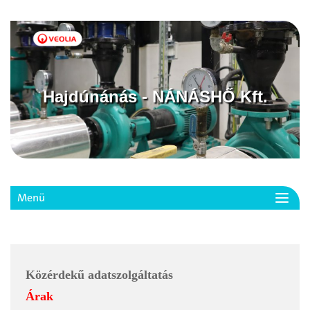
Hajdúnánás - NÁNÁSHŐ Kft.
Menü
Toggl
navig
Közérdekű adatszolgáltatás
Árak