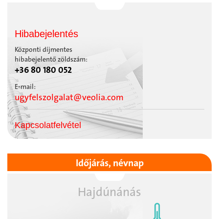
Hibabejelentés
Központi díjmentes
hibabejelentő zöldszám:
+36 80 180 052
E-mail:
ugyfelszolgalat@veolia.com
Kapcsolatfelvétel
Időjárás, névnap
Hajdúnánás