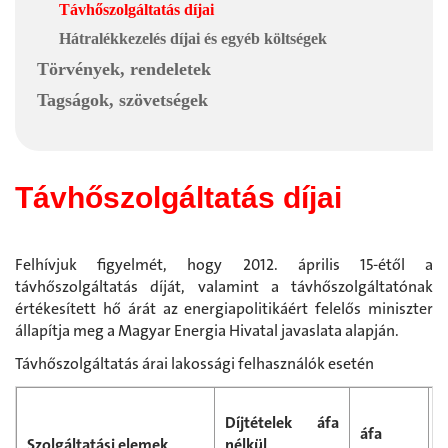
Távhőszolgáltatás díjai
Hátralékkezelés díjai és egyéb költségek
Törvények, rendeletek
Tagságok, szövetségek
Távhőszolgáltatás díjai
Felhívjuk figyelmét, hogy 2012. április 15-étől a
távhőszolgáltatás díját, valamint a távhőszolgáltatónak
értékesített hő árát az energiapolitikáért felelős miniszter
állapítja meg a Magyar Energia Hivatal javaslata alapján.
Távhőszolgáltatás árai lakossági felhasználók esetén
B
Díjtételek áfa
áfa
f
Szolgáltatási elemek
nélkül