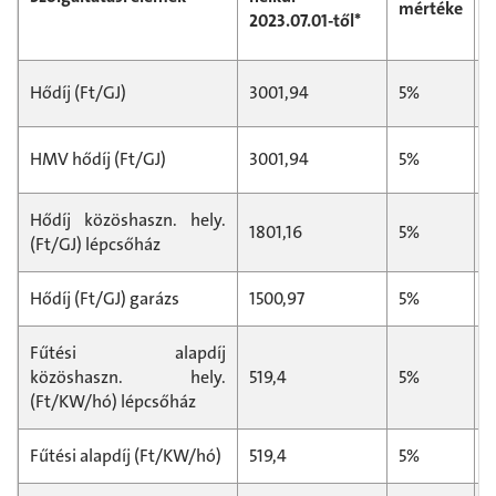
mértéke
d
2023.07.01-től*
(
3
Hődíj (Ft/GJ)
3001,94
5%
3
HMV hődíj (Ft/GJ)
3001,94
5%
Hődíj közöshaszn. hely.
1801,16
5%
1
(Ft/GJ) lépcsőház
Hődíj (Ft/GJ) garázs
1500,97
5%
1
Fűtési alapdíj
közöshaszn. hely.
519,4
5%
5
(Ft/KW/hó) lépcsőház
Fűtési alapdíj (Ft/KW/hó)
519,4
5%
5