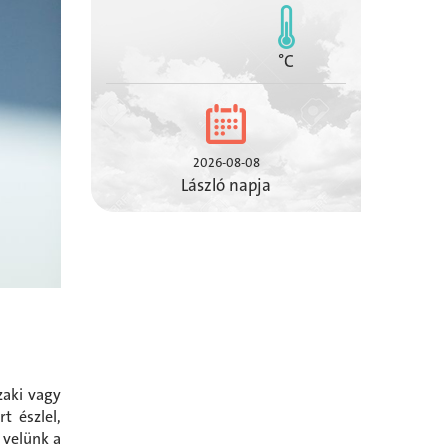
°C
2026-08-08
László napja
zaki vagy
t észlel,
 velünk a