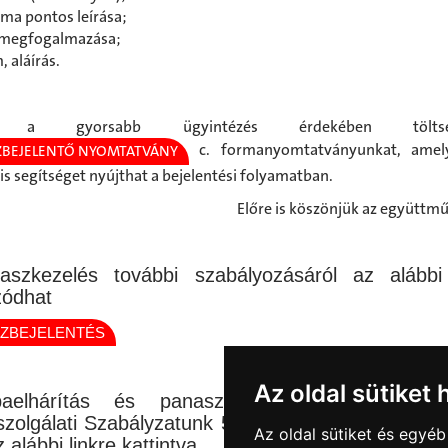
ma pontos leírása;
 megfogalmazása;
 aláírás.
k, a gyorsabb ügyintézés érdekében töl
c. formanyomtatványunkat, ame
ZBEJELENTŐ NYOMTATVÁNY
is segítséget nyújthat a bejelentési folyamatban.
Előre is köszönjük az együttm
aszkezelés további szabályozásáról az alábbi 
zódhat
ZBEJELENTÉS
Az oldal sütiket 
aelhárítás és panaszkezelés eljárási rend
szolgálati Szabályzatunk 5.2. és 5.4. pontjában talá
Az oldal sütiket és egyé
alábbi linkre kattintva.