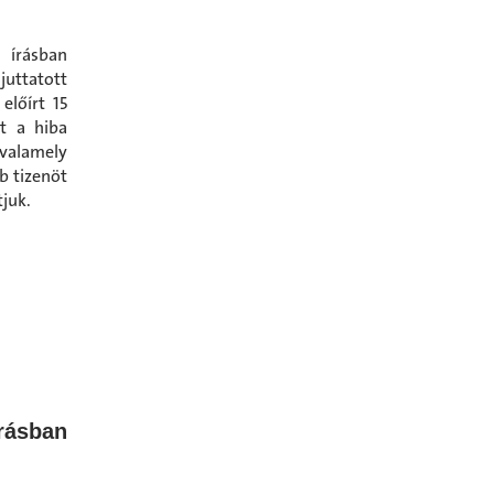
 írásban
uttatott
előírt 15
nt a hiba
 valamely
b tizenöt
juk.
rásban