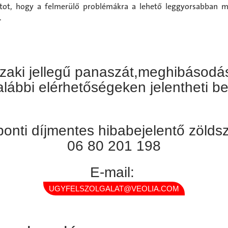
atot, hogy a felmerülő problémákra a lehető leggyorsabban m
.
zaki jellegű panaszát,meghibásodás
alábbi elérhetőségeken jelentheti be
onti díjmentes hibabejelentő zöld
06 80 201 198
E-mail:
UGYFELSZOLGALAT@VEOLIA.COM