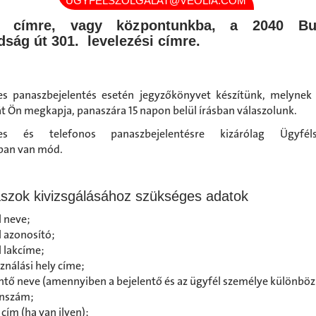
UGYFELSZOLGALAT@VEOLIA.COM
l címre, vagy központunkba, a 2040 Bu
ság út 301. levelezési címre.
s panaszbejelentés esetén jegyzőkönyvet készítünk, melynek
t Ön megkapja, panaszára 15 napon belül írásban válaszolunk.
es és telefonos panaszbejelentésre kizárólag Ügyfélsz
ban van mód.
szok kivizsgálásához szükséges adatok
 neve;
 azonosító;
 lakcíme;
ználási hely címe;
ntő neve (amennyiben a bejelentő és az ügyfél személye különbözi
onszám;
 cím (ha van ilyen);