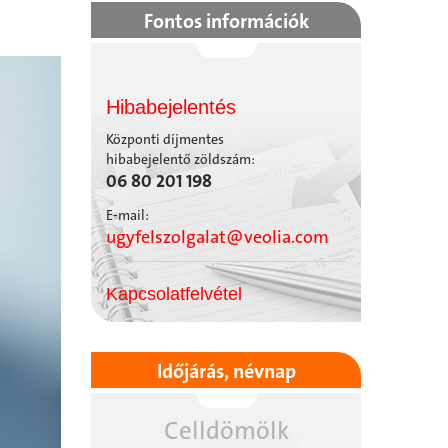
Fontos információk
Hibabejelentés
Központi díjmentes
hibabejelentő zöldszám:
06 80 201 198
E-mail:
ugyfelszolgalat@veolia.com
Kapcsolatfelvétel
Időjárás, névnap
Celldömölk