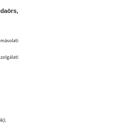
daörs,
 másolati
olgálati
k);