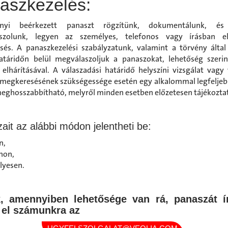
aszkezelés:
nyi beérkezett panaszt rögzítünk, dokumentálunk, és
szolunk, legyen az személyes, telefonos vagy írásban elj
és. A panaszkezelési szabályzatunk, valamint a törvény által 
táridőn belül megválaszoljuk a panaszokat, lehetőség szeri
 elhárításával. A válaszadási határidő helyszíni vizsgálat vagy
megkeresésének szükségessége esetén egy alkalommal legfeljeb
eghosszabbítható, melyről minden esetben előzetesen tájékoztat
ait az alábbi módon jelentheti be:
n,
non,
lyesen.
k, amennyiben lehetősége van rá, panaszát í
e el számunkra az