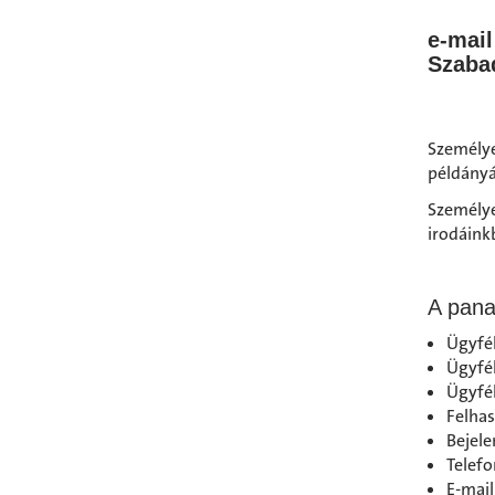
e-mai
Szabad
Személye
példányá
Személy
irodáink
A pana
Ügyfél
Ügyfél
Ügyfél
Felhas
Bejele
Telef
E-mail