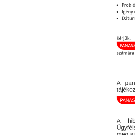
Problé
Igény
Dátum,
Kérjü
PANAS
számára 
A pan
tájéko
PANAS
A hib
Ügyfél
meg az 