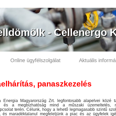
lldömölk - Cellenergo K
Online ügyfélszolgálat
Aktuális informá
elhárítás, panaszkezelés
a Energia Magyarország Zrt. legfontosabb alapelvei közé ta
g és a megbízhatóság mind a műszaki üzemeltetés, 
pcsolat terén. Célunk, hogy a lehető legmagasabb szintű szol
k, és maradéktalanul megfeleljünk a piac és az ügyfelek igé