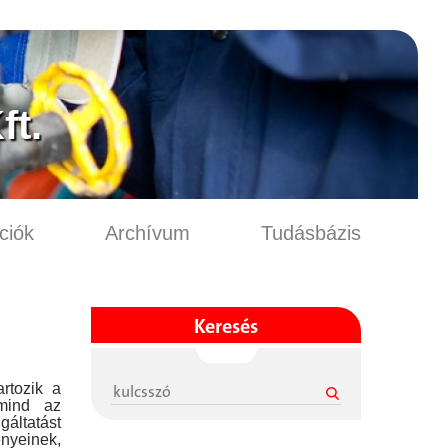
ft.
ciók
Archívum
Tudásbázis
Keresés
rtozik a
mind az
gáltatást
nyeinek,