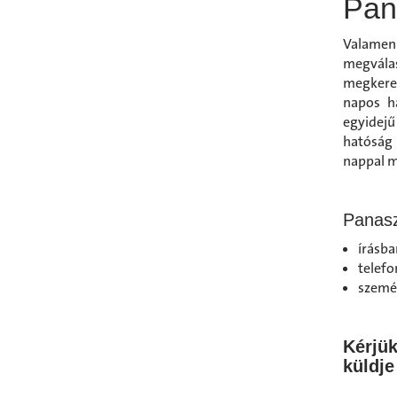
Pan
Valamen
megvála
megkeres
napos ha
egyidejű
hatóság 
nappal m
Panasz
írásba
telefo
szemé
Kérjü
küldj