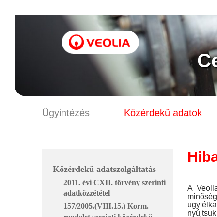
Ce
Ügyintézés
Közérdekű adatok
Hiba
Közérdekű adatszolgáltatás
2011. évi CXII. törvény szerinti
A Veoli
adatközzététel
minősé
ügyfélka
157/2005.(VIII.15.) Korm.
nyújtsu
rendelet szerinti közérdekű