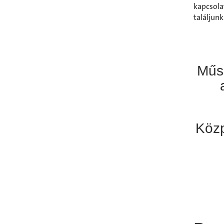
kapcsol
találjunk
Műs
Közp