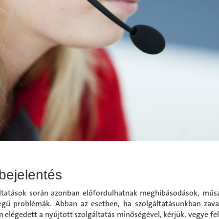
bejelentés
ltatások során azonban előfordulhatnak meghibásodások, műs
egű problémák. Abban az esetben, ha szolgáltatásunkban zavar
 elégedett a nyújtott szolgáltatás minőségével, kérjük, vegye fel