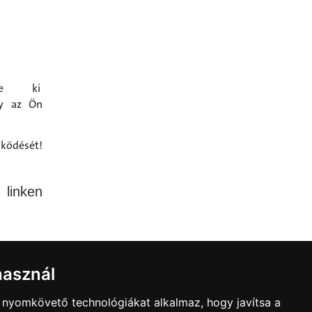
tse ki
ly az Ön
űködését!
linken
használ
jét az
lhatjál
b nyomkövető technológiákat alkalmaz, hogy javítsa a