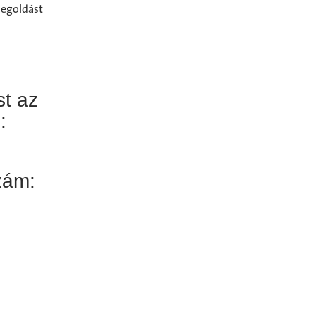
egoldást
t az
:
szám: